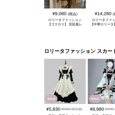
¥
9,080
¥
14,280
(税込)
ロリータファッション
ロリータファ
【ゴスロリ】 宮廷風レ
【中華ロリータ
ース重ね姫袖ワンピース
パープルチャイ
ワンピー
ロリータファッション
スカー
SALE
SALE
¥
5,830
¥
8,980
¥
6480
(割引前)
¥
9980