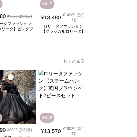
SALE
¥
14980
(割引
280
¥
14,580
¥
9280
(割引前)
(税込)
¥
13,480
前)
ータファッション
ロリータファッション
ロリータファッション
ロリータ】ピンクフ
【クラシカルロリータ
【クラシカルロリータ】
チャイナメイドワン
ベルフレアスリーブプ
白雪姫風ロリータドレス
全
4
色
ピース
ンセスドレスワンピー
もっと見る
SALE
SALE
¥
15080
(割引
¥
18080
(割引
890
¥
9880
(割引前)
¥
13,570
¥
17,080
前)
前)