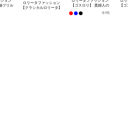
ッション
ロリータファッション
ロリ
ロリータファッション
袖フリル
【ゴスロリ】 貴婦人の
【ゴ
【クラシカルロリータ】
ンピース
優雅なティータイムドレ
風ゴ
優雅な姫君のティータイ
全
3
色
ス
ムドレス