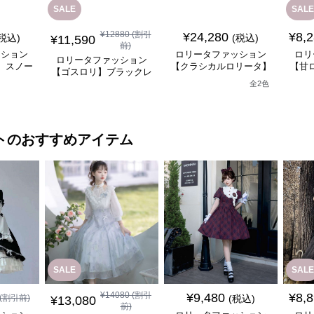
SALE
SALE
¥
12880
(割引
¥
24,280
¥
8,
(税込)
(税込)
¥
11,590
前)
ッション
ロリータファッション
ロリ
ロリータファッション
】スノー
【クラシカルロリータ】
【甘
【ゴスロリ】ブラックレ
ナドレス
シャーリングレースフリ
リル
ースロリィタワンピース
全
2
色
ス
ルシフォンスカートドレ
ス
ト
のおすすめアイテム
SALE
SALE
¥
14080
(割引
¥
9,480
¥
8,
(割引前)
(税込)
¥
13,080
前)