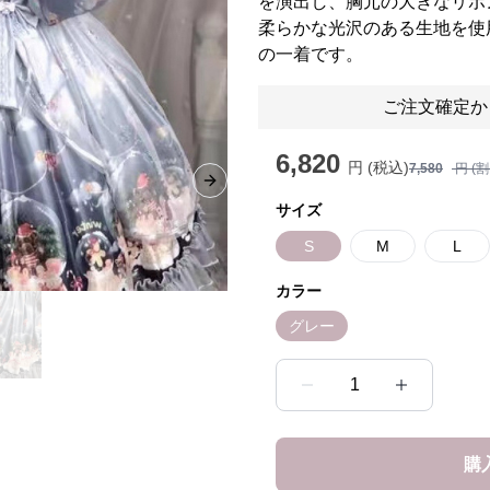
を演出し、胸元の大きなリボ
柔らかな光沢のある生地を使
の一着です。
ご注文確定か
6,820
円 (税込)
7,580
円 (
Next slide
サイズ
S
M
L
カラー
グレー
1
購