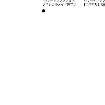
ロリータファッション
ロリータファ
クラシカルメイド風フリ
【ゴスロリ】姫
ル付き長袖ワンピース
レース重ね襟ワ