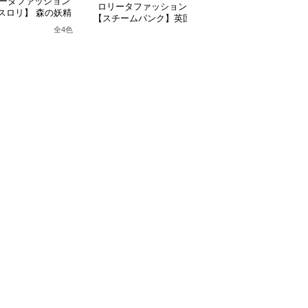
ータファッション
ロリータファッション
ロリータファッション
スロリ】 森の妖精
【スチームパンク】英国
【軍服ロリータ】スリ
シックロリータワン
ブラウンベスト2ピース
トスリーブシルバーク
全
4
色
ピース
セット
スミリタリーワンピー