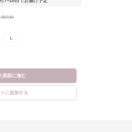
ら7~28日でお届け予定
 (割引前)
L
入画面に進む
トに追加する