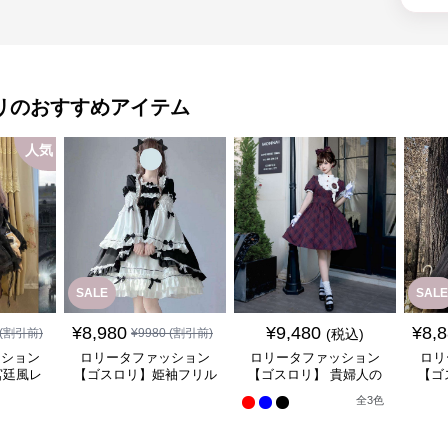
リ
のおすすめアイテム
人気
SALE
SALE
¥
8,980
¥
9,480
¥
8,
(割引前)
¥
9980
(割引前)
(税込)
ッション
ロリータファッション
ロリータファッション
ロリ
宮廷風レ
【ゴスロリ】姫袖フリル
【ゴスロリ】 貴婦人の
【ゴ
ンピース
レース重ね襟ワンピース
優雅なティータイムドレ
風ゴ
全
3
色
ス