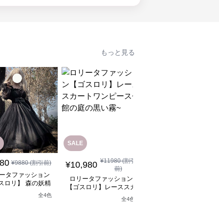
もっと見る
SALE
¥
11980
(割引
880
¥
12,880
¥
9880
(割引前)
(税込)
¥
10,980
前)
ータファッション
ロリータファッション
ロリータファッション
スロリ】 森の妖精
【ゴスロリ】ブラック
【ゴスロリ】レーススカ
シックロリータワン
ースロリィタワンピー
ートワンピース~館の庭
全
4
色
ピース
全
4
色
の黒い霧~