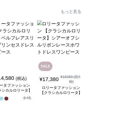
もっと見る
SALE
SALE
¥
18380
(割引
14,580
¥
8,480
(税込)
¥
9480
(割引前)
¥
17,380
前)
ータファッション
ロリータファッション
ロリータファッション
ラシカルロリータ】
【クラシカルロリータ
【クラシカルロリータ】
フレアスリーブプリ
ボリュームレースヘッ
シアーオフショルリボン
全
4
色
スドレスワンピース
ドレス
1
レースホワイトドレスワ
ンピース