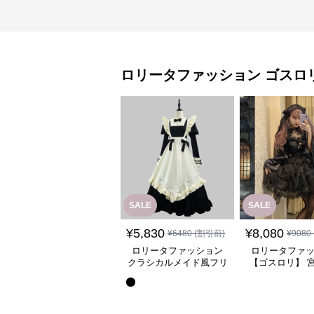
ロリータファッション
ゴスロ
SALE
SALE
¥
5,830
¥
8,080
¥
6480
(割引前)
¥
9080
ロリータファッション
ロリータファ
クラシカルメイド風フリ
【ゴスロリ】 
ル付き長袖ワンピース
ース重ね姫袖ワ