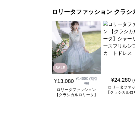
ロリータファッション
クラシ
SALE
¥
14080
(割引
¥
24,280
¥
13,080
前)
ロリータファ
ロリータファッション
【クラシカルロ
【クラシカルロリータ】
シャーリングレ
優雅な姫君のティータイ
ルシフォンスカ
ムドレス
ス