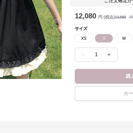
ご注文確定か
12,080
円 (税込)
13,080
円
Next slide
サイズ
XS
S
M
1
購
カー