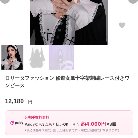
Previous slide
Ne
ロリータファッション 修道女風十字架刺繍レース付きワ
ンピース
12,180
円
分割手数料無料
約4,060円
×3回
Paidyなら3回あと払いOK 月々
※税込価格を3回に分割した目安額です（端数は初回に加算されます）