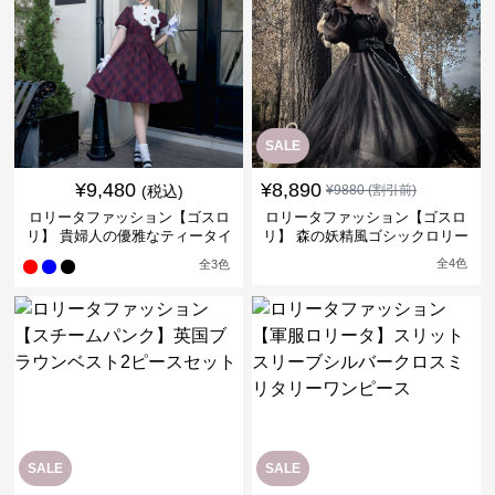
SALE
¥
9,480
¥
8,890
(税込)
¥
9880
(割引前)
ロリータファッション【ゴスロ
ロリータファッション【ゴスロ
リ】 貴婦人の優雅なティータイ
リ】 森の妖精風ゴシックロリー
ムドレス
タワンピース
全
4
色
全
3
色
SALE
SALE