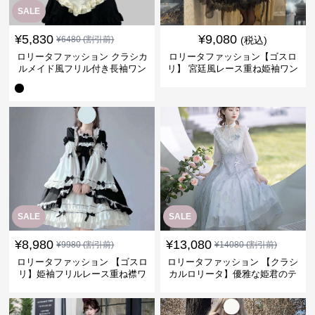
SALE
¥
5,830
¥
9,080
¥
6480
(割引前)
(税込)
ロリータファッション クラシカ
ロリータファッション【ゴスロ
ルメイド風フリル付き長袖ワン
リ】 宮廷風レース重ね姫袖ワン
ピース
ピース
SALE
SALE
¥
8,980
¥
13,080
¥
9980
(割引前)
¥
14080
(割引前)
ロリータファッション 【ゴスロ
ロリータファッション 【クラシ
リ】姫袖フリルレース重ね襟ワ
カルロリータ】優雅な姫君のテ
ンピース
ィータイムドレス