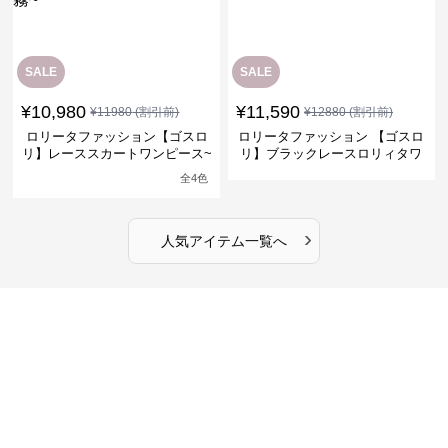
SALE
SALE
¥
10,980
¥
11,590
¥
11980
(割引前)
¥
12880
(割引前)
ロリータファッション【ゴスロ
ロリータファッション 【ゴスロ
リ】レーススカートワンピース~
リ】ブラックレースロリィタワ
館の庭の黒い霧~
ンピース
全
4
色
›
人気アイテム一覧へ