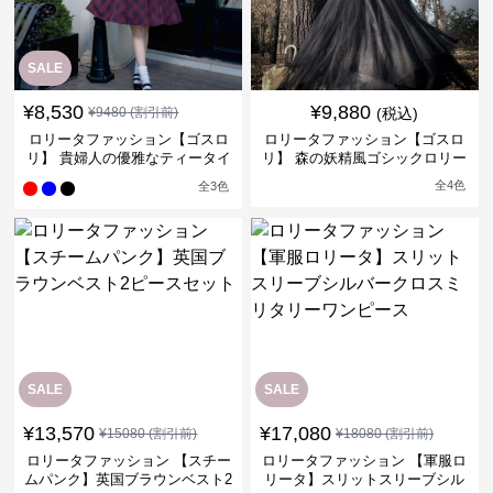
SALE
¥
8,530
¥
9,880
¥
9480
(割引前)
(税込)
ロリータファッション【ゴスロ
ロリータファッション【ゴスロ
リ】 貴婦人の優雅なティータイ
リ】 森の妖精風ゴシックロリー
ムドレス
タワンピース
全
4
色
全
3
色
SALE
SALE
¥
13,570
¥
17,080
¥
15080
(割引前)
¥
18080
(割引前)
ロリータファッション 【スチー
ロリータファッション 【軍服ロ
ムパンク】英国ブラウンベスト2
リータ】スリットスリーブシル