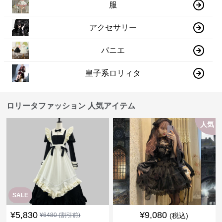
服
アクセサリー
パニエ
皇子系ロリィタ
ロリータファッション 人気アイテム
人気
SALE
¥
5,830
¥
9,080
¥
6480
(割引前)
(税込)