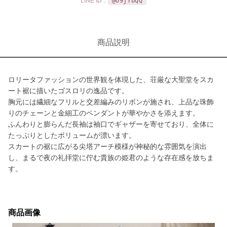
LINE ID：
@o9jYbQQ
商品説明
ロリータファッションの世界観を体現した、荘厳な大聖堂をスカ
ート裾に描いたゴスロリの逸品です。
胸元には繊細なフリルと交差編みのリボンが施され、上品な珠飾
りのチェーンと金細工のペンダントが華やかさを添えます。
ふんわりと膨らんだ長袖は袖口でギャザーを寄せており、全体に
たっぷりとしたボリュームが漂います。
スカートの裾に広がる尖塔アーチ模様が神秘的な雰囲気を演出
し、まるで夜の礼拝堂に佇む貴族の姫君のような存在感を放ちま
す。
商品画像