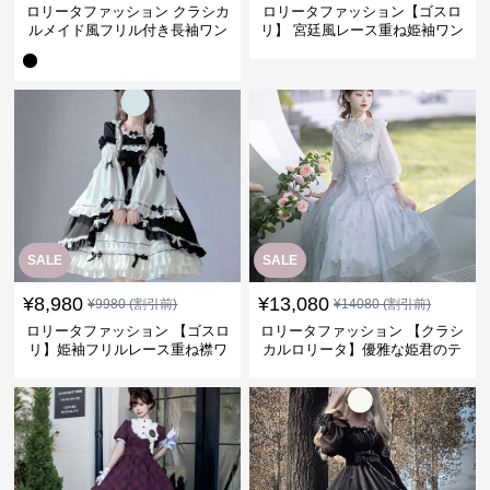
ロリータファッション クラシカ
ロリータファッション【ゴスロ
ルメイド風フリル付き長袖ワン
リ】 宮廷風レース重ね姫袖ワン
ピース
ピース
SALE
SALE
¥
8,980
¥
13,080
¥
9980
(割引前)
¥
14080
(割引前)
ロリータファッション 【ゴスロ
ロリータファッション 【クラシ
リ】姫袖フリルレース重ね襟ワ
カルロリータ】優雅な姫君のテ
ンピース
ィータイムドレス