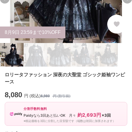
Previous slide
Ne
8
月
9
日 23:59まで10%OFF
ロリータファッション 深夜の大聖堂 ゴシック姫袖ワンピ
ース
8,080
円 (税込)
8,980
円 (割引前)
分割手数料無料
約2,693円
×3回
Paidyなら3回あと払いOK 月々
※税込価格を3回に分割した目安額です（端数は初回に加算されます）