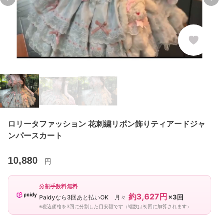
Previous slide
Ne
ロリータファッション 花刺繍リボン飾りティアードジャ
ンパースカート
10,880
円
分割手数料無料
約3,627円
×3回
Paidyなら3回あと払いOK 月々
※税込価格を3回に分割した目安額です（端数は初回に加算されます）