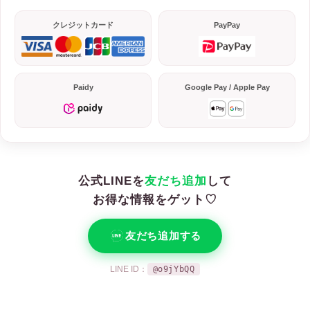
クレジットカード
PayPay
Paidy
Google Pay / Apple Pay
公式LINEを
友だち追加
して
お得な情報をゲット♡
友だち追加する
LINE ID：
@o9jYbQQ