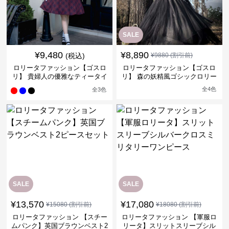
SALE
¥
9,480
¥
8,890
(税込)
¥
9880
(割引前)
ロリータファッション【ゴスロ
ロリータファッション【ゴスロ
リ】 貴婦人の優雅なティータイ
リ】 森の妖精風ゴシックロリー
ムドレス
タワンピース
全
4
色
全
3
色
SALE
SALE
¥
13,570
¥
17,080
¥
15080
(割引前)
¥
18080
(割引前)
ロリータファッション 【スチー
ロリータファッション 【軍服ロ
ムパンク】英国ブラウンベスト2
リータ】スリットスリーブシル