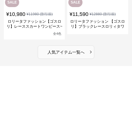
SALE
SALE
¥
10,980
¥
11,590
¥
11980
(割引前)
¥
12880
(割引前)
ロリータファッション【ゴスロ
ロリータファッション 【ゴスロ
リ】レーススカートワンピース~
リ】ブラックレースロリィタワ
館の庭の黒い霧~
ンピース
全
4
色
›
人気アイテム一覧へ