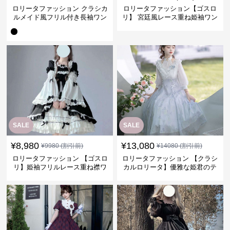
ロリータファッション クラシカ
ロリータファッション【ゴスロ
ルメイド風フリル付き長袖ワン
リ】 宮廷風レース重ね姫袖ワン
ピース
ピース
SALE
SALE
¥
8,980
¥
13,080
¥
9980
(割引前)
¥
14080
(割引前)
ロリータファッション 【ゴスロ
ロリータファッション 【クラシ
リ】姫袖フリルレース重ね襟ワ
カルロリータ】優雅な姫君のテ
ンピース
ィータイムドレス