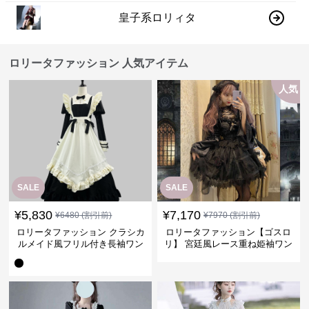
皇子系ロリィタ
ロリータファッション 人気アイテム
人気
SALE
SALE
¥
5,830
¥
7,170
¥
6480
(割引前)
¥
7970
(割引前)
ロリータファッション クラシカ
ロリータファッション【ゴスロ
ルメイド風フリル付き長袖ワン
リ】 宮廷風レース重ね姫袖ワン
ピース
ピース