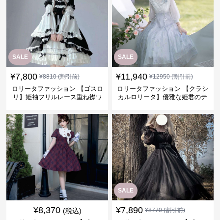
SALE
SALE
¥
7,800
¥
11,940
¥
8810
(割引前)
¥
12950
(割引前)
ロリータファッション 【ゴスロ
ロリータファッション 【クラシ
リ】姫袖フリルレース重ね襟ワ
カルロリータ】優雅な姫君のテ
ンピース
ィータイムドレス
SALE
¥
8,370
¥
7,890
(税込)
¥
8770
(割引前)