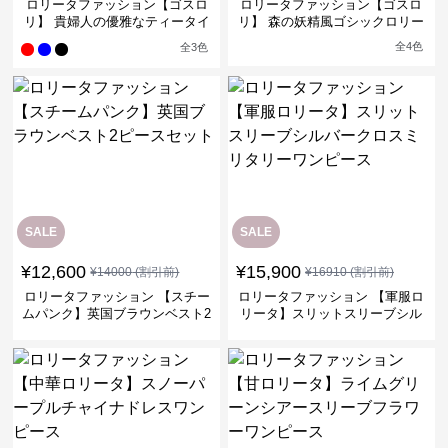
ロリータファッション【ゴスロ
ロリータファッション【ゴスロ
リ】 貴婦人の優雅なティータイ
リ】 森の妖精風ゴシックロリー
ムドレス
タワンピース
全
4
色
全
3
色
SALE
SALE
¥
12,600
¥
15,900
¥
14000
(割引前)
¥
16910
(割引前)
ロリータファッション 【スチー
ロリータファッション 【軍服ロ
ムパンク】英国ブラウンベスト2
リータ】スリットスリーブシル
ピースセット
バークロスミリタリーワンピー
ス