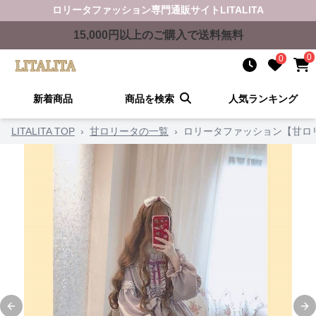
ロリータファッション
専門通販サイト
LITALITA
15,000
円以上のご購入で送料無料
0
0
新着商品
商品を検索
人気ランキング
LITALITA TOP
›
甘ロリータの一覧
›
ロリータファッション【甘ロ
Previous slide
Ne