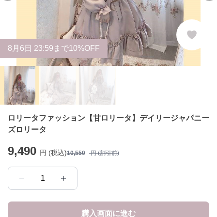
8
月
6
日 23:59まで10%OFF
ロリータファッション【甘ロリータ】デイリージャパニー
ズロリータ
9,490
円 (税込)
10,550
円 (割引前)
1
購入画面に進む