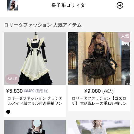
皇子系ロリィタ
ロリータファッション 人気アイテム
人気
SALE
¥
5,830
¥
9,080
¥
6480
(割引前)
(税込)
ロリータファッション クラシカ
ロリータファッション【ゴスロ
ルメイド風フリル付き長袖ワン
リ】 宮廷風レース重ね姫袖ワン
ピース
ピース