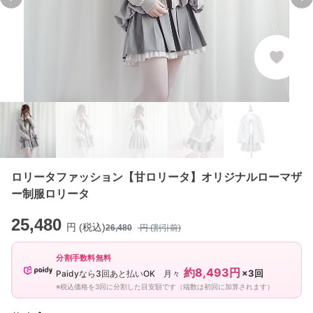
Previous slide
Ne
ロリータファッション【甘ロリータ】オリジナルローマザ
ー制服ロリータ
25,480
円 (税込)
26,480
円 (割引前)
分割手数料無料
約8,493円
×3回
Paidyなら3回あと払いOK 月々
※税込価格を3回に分割した目安額です（端数は初回に加算されます）