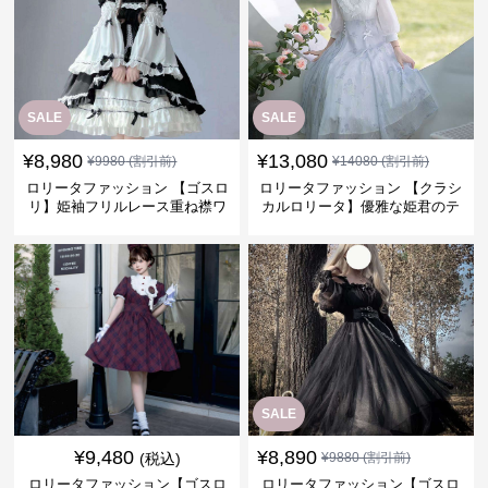
SALE
SALE
¥
8,980
¥
13,080
¥
9980
(割引前)
¥
14080
(割引前)
ロリータファッション 【ゴスロ
ロリータファッション 【クラシ
リ】姫袖フリルレース重ね襟ワ
カルロリータ】優雅な姫君のテ
ンピース
ィータイムドレス
SALE
¥
9,480
¥
8,890
(税込)
¥
9880
(割引前)
ロリータファッション【ゴスロ
ロリータファッション【ゴスロ