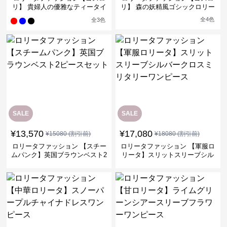
リ】 貴婦人の優雅なティータイ
リ】 森の妖精風ゴシックロリー
ムドレス
タワンピース
全
4
色
全
3
色
SALE
SALE
¥
13,570
¥
17,080
¥
15080
(割引前)
¥
18080
(割引前)
ロリータファッション 【スチー
ロリータファッション 【軍服ロ
ムパンク】英国ブラウンベスト2
リータ】スリットスリーブシル
ピースセット
バークロスミリタリーワンピー
ス