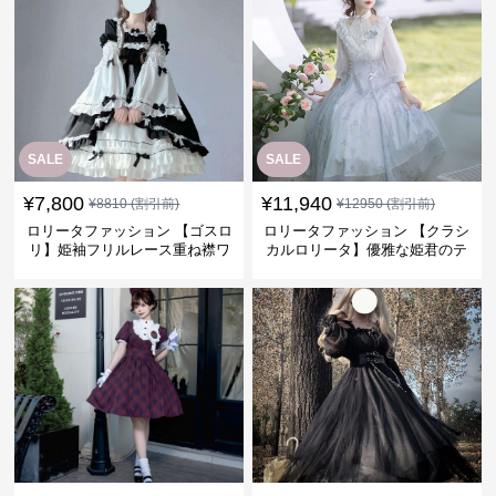
SALE
SALE
¥
7,800
¥
11,940
¥
8810
(割引前)
¥
12950
(割引前)
ロリータファッション 【ゴスロ
ロリータファッション 【クラシ
リ】姫袖フリルレース重ね襟ワ
カルロリータ】優雅な姫君のテ
ンピース
ィータイムドレス