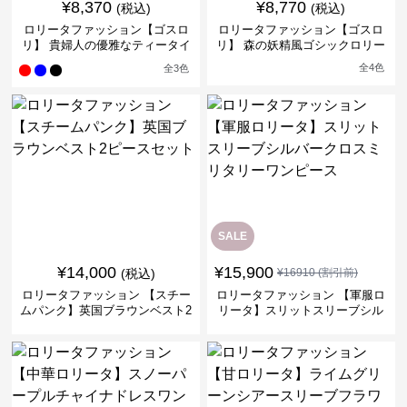
¥
8,370
¥
8,770
(税込)
(税込)
ロリータファッション【ゴスロ
ロリータファッション【ゴスロ
リ】 貴婦人の優雅なティータイ
リ】 森の妖精風ゴシックロリー
ムドレス
タワンピース
全
4
色
全
3
色
SALE
¥
14,000
¥
15,900
(税込)
¥
16910
(割引前)
ロリータファッション 【スチー
ロリータファッション 【軍服ロ
ムパンク】英国ブラウンベスト2
リータ】スリットスリーブシル
ピースセット
バークロスミリタリーワンピー
ス