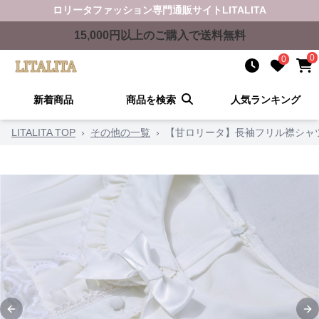
ロリータファッション
専門通販サイト
LITALITA
15,000
円以上のご購入で送料無料
0
0
新着商品
商品を検索
人気ランキング
LITALITA TOP
›
その他の一覧
›
【甘ロリータ】長袖フリル襟シャ
Previous slide
Ne