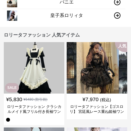
パニエ
皇子系ロリィタ
ロリータファッション 人気アイテム
人気
SALE
¥
5,830
¥
7,970
¥
6480
(割引前)
(税込)
ロリータファッション クラシカ
ロリータファッション【ゴスロ
ルメイド風フリル付き長袖ワン
リ】 宮廷風レース重ね姫袖ワン
ピース
ピース