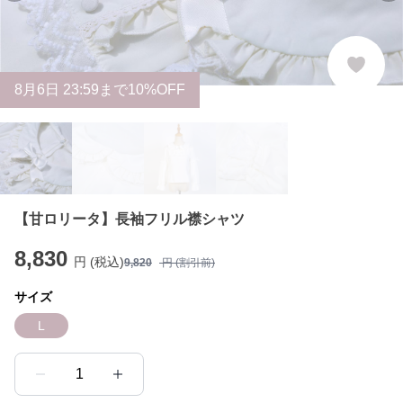
8
月
6
日 23:59まで10%OFF
【甘ロリータ】長袖フリル襟シャツ
8,830
円 (税込)
9,820
円 (割引前)
サイズ
L
1