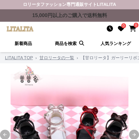
ロリータファッション
専門通販サイト
LITALITA
15,000
円以上のご購入で送料無料
0
0
新着商品
商品を検索
人気ランキング
LITALITA TOP
›
甘ロリータの一覧
›
【甘ロリータ】ガーリーリボ
Previous slide
Ne