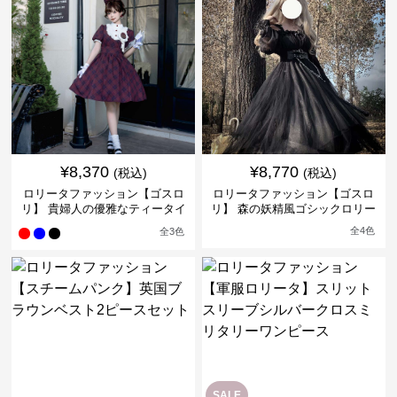
¥
8,370
¥
8,770
(税込)
(税込)
ロリータファッション【ゴスロ
ロリータファッション【ゴスロ
リ】 貴婦人の優雅なティータイ
リ】 森の妖精風ゴシックロリー
ムドレス
タワンピース
全
4
色
全
3
色
SALE