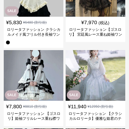
SALE
¥
5,830
¥
7,970
¥
6480
(割引前)
(税込)
ロリータファッション クラシカ
ロリータファッション【ゴスロ
ルメイド風フリル付き長袖ワン
リ】 宮廷風レース重ね姫袖ワン
ピース
ピース
SALE
SALE
¥
7,800
¥
11,940
¥
8810
(割引前)
¥
12950
(割引前)
ロリータファッション 【ゴスロ
ロリータファッション 【クラシ
リ】姫袖フリルレース重ね襟ワ
カルロリータ】優雅な姫君のテ
ンピース
ィータイムドレス