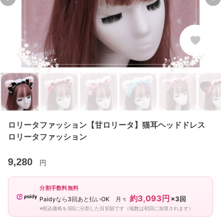
Previous slide
Ne
ロリータファッション【甘ロリータ】猫耳ヘッドドレス
ロリータファッション
9,280
円
分割手数料無料
約3,093円
×3回
Paidyなら3回あと払いOK 月々
※税込価格を3回に分割した目安額です（端数は初回に加算されます）