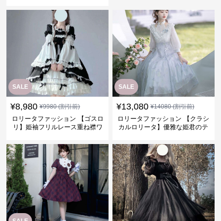
SALE
SALE
¥
8,980
¥
13,080
¥
9980
(割引前)
¥
14080
(割引前)
ロリータファッション 【ゴスロ
ロリータファッション 【クラシ
リ】姫袖フリルレース重ね襟ワ
カルロリータ】優雅な姫君のテ
ンピース
ィータイムドレス