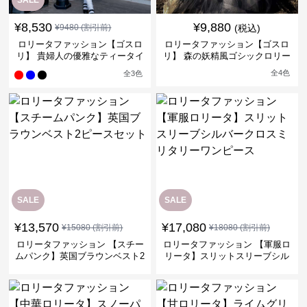
SALE
¥
8,530
¥
9,880
¥
9480
(割引前)
(税込)
ロリータファッション【ゴスロ
ロリータファッション【ゴスロ
リ】 貴婦人の優雅なティータイ
リ】 森の妖精風ゴシックロリー
ムドレス
タワンピース
全
4
色
全
3
色
SALE
SALE
¥
13,570
¥
17,080
¥
15080
(割引前)
¥
18080
(割引前)
ロリータファッション 【スチー
ロリータファッション 【軍服ロ
ムパンク】英国ブラウンベスト2
リータ】スリットスリーブシル
ピースセット
バークロスミリタリーワンピー
ス