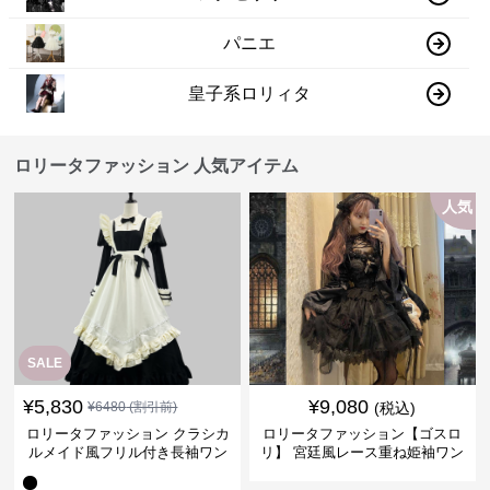
パニエ
皇子系ロリィタ
ロリータファッション 人気アイテム
人気
SALE
¥
5,830
¥
9,080
¥
6480
(割引前)
(税込)
ロリータファッション クラシカ
ロリータファッション【ゴスロ
ルメイド風フリル付き長袖ワン
リ】 宮廷風レース重ね姫袖ワン
ピース
ピース