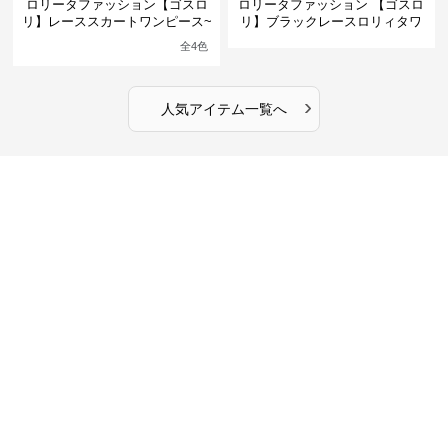
ロリータファッション【ゴスロ
ロリータファッション 【ゴスロ
リ】レーススカートワンピース~
リ】ブラックレースロリィタワ
館の庭の黒い霧~
ンピース
全
4
色
›
人気アイテム一覧へ