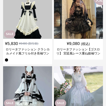
人気
SALE
¥
5,830
¥
9,080
¥
6480
(割引前)
(税込)
ロリータファッション クラシカ
ロリータファッション【ゴスロ
ルメイド風フリル付き長袖ワン
リ】 宮廷風レース重ね姫袖ワン
ピース
ピース
SALE
SALE