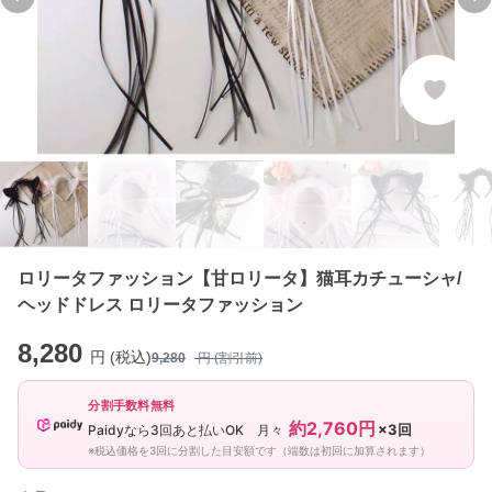
Previous slide
Ne
ロリータファッション【甘ロリータ】猫耳カチューシャ/
ヘッドドレス ロリータファッション
8,280
円 (税込)
9,280
円 (割引前)
分割手数料無料
約2,760円
×3回
Paidyなら3回あと払いOK 月々
※税込価格を3回に分割した目安額です（端数は初回に加算されます）