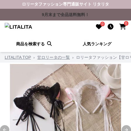
ロリータファッション専門通販サイト リタリタ
9月末まで全品送料無料！
0
0
商品を検索する
人気ランキング
LITALITA TOP
›
甘ロリータの一覧
›
ロリータファッション【甘ロ