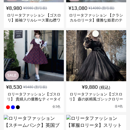
¥
8,980
¥
13,080
¥
9980
(割引前)
¥
14080
(割引前)
ロリータファッション 【ゴスロ
ロリータファッション 【クラシ
リ】姫袖フリルレース重ね襟ワ
カルロリータ】優雅な姫君のテ
ンピース
ィータイムドレス
SALE
¥
8,530
¥
9,880
¥
9480
(割引前)
(税込)
ロリータファッション【ゴスロ
ロリータファッション【ゴスロ
リ】 貴婦人の優雅なティータイ
リ】 森の妖精風ゴシックロリー
ムドレス
タワンピース
全
4
色
全
3
色