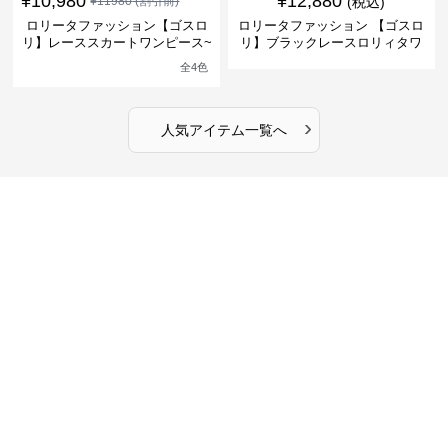
¥
10,980
¥
12,880
¥
11980
(割引前)
(税込)
ロリータファッション【ゴスロ
ロリータファッション 【ゴスロ
リ】レーススカートワンピース~
リ】ブラックレースロリィタワ
館の庭の黒い霧~
ンピース
全
4
色
›
人気アイテム一覧へ