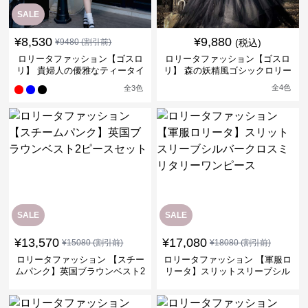
SALE
¥
8,530
¥
9,880
¥
9480
(割引前)
(税込)
ロリータファッション【ゴスロ
ロリータファッション【ゴスロ
リ】 貴婦人の優雅なティータイ
リ】 森の妖精風ゴシックロリー
ムドレス
タワンピース
全
4
色
全
3
色
SALE
SALE
¥
13,570
¥
17,080
¥
15080
(割引前)
¥
18080
(割引前)
ロリータファッション 【スチー
ロリータファッション 【軍服ロ
ムパンク】英国ブラウンベスト2
リータ】スリットスリーブシル
ピースセット
バークロスミリタリーワンピー
ス