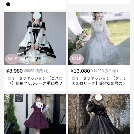
ピース
ピース
SALE
SALE
¥
8,980
¥
13,080
¥
9980
(割引前)
¥
14080
(割引前)
ロリータファッション 【ゴスロ
ロリータファッション 【クラシ
リ】姫袖フリルレース重ね襟ワ
カルロリータ】優雅な姫君のテ
ンピース
ィータイムドレス