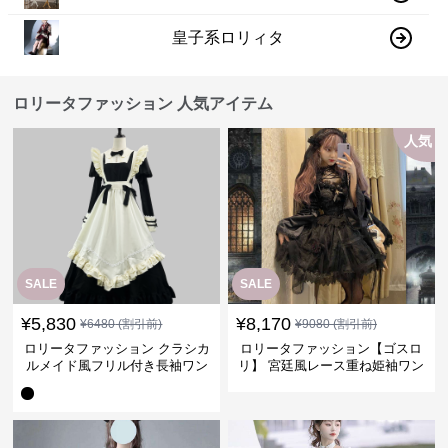
皇子系ロリィタ
ロリータファッション 人気アイテム
人気
SALE
SALE
¥
5,830
¥
8,170
¥
6480
(割引前)
¥
9080
(割引前)
ロリータファッション クラシカ
ロリータファッション【ゴスロ
ルメイド風フリル付き長袖ワン
リ】 宮廷風レース重ね姫袖ワン
ピース
ピース