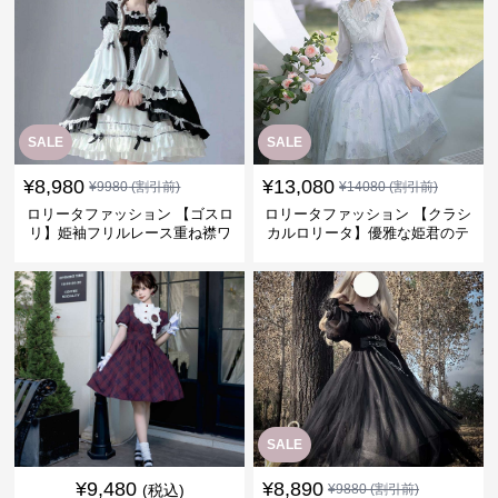
SALE
SALE
¥
8,980
¥
13,080
¥
9980
(割引前)
¥
14080
(割引前)
ロリータファッション 【ゴスロ
ロリータファッション 【クラシ
リ】姫袖フリルレース重ね襟ワ
カルロリータ】優雅な姫君のテ
ンピース
ィータイムドレス
SALE
¥
9,480
¥
8,890
(税込)
¥
9880
(割引前)