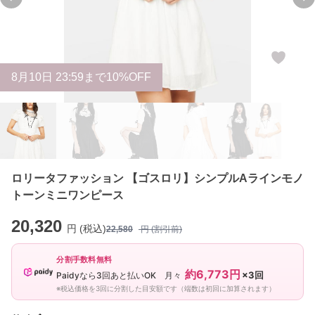
Previous slide
Ne
8
月
10
日 23:59まで10%OFF
ロリータファッション 【ゴスロリ】シンプルAラインモノ
トーンミニワンピース
20,320
円 (税込)
22,580
円 (割引前)
分割手数料無料
約6,773円
×3回
Paidyなら3回あと払いOK 月々
※税込価格を3回に分割した目安額です（端数は初回に加算されます）