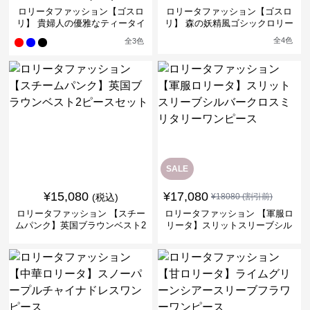
ロリータファッション【ゴスロ
ロリータファッション【ゴスロ
リ】 貴婦人の優雅なティータイ
リ】 森の妖精風ゴシックロリー
ムドレス
タワンピース
全
4
色
全
3
色
SALE
¥
15,080
¥
17,080
(税込)
¥
18080
(割引前)
ロリータファッション 【スチー
ロリータファッション 【軍服ロ
ムパンク】英国ブラウンベスト2
リータ】スリットスリーブシル
ピースセット
バークロスミリタリーワンピー
ス