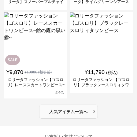
リータ】スノーパープルチャイ
ータ】ライムグリーンシアース
ナドレスワンピース
リーブフラワーワンピース
SALE
¥
9,870
¥
11,790
¥
10880
(割引前)
(税込)
ロリータファッション【ゴスロ
ロリータファッション 【ゴスロ
リ】レーススカートワンピース~
リ】ブラックレースロリィタワ
館の庭の黒い霧~
ンピース
全
4
色
›
人気アイテム一覧へ
お支払い方法について