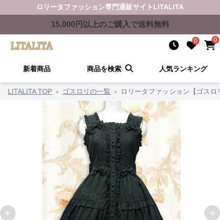
ロリータファッション
専門通販サイト
LITALITA
15,000
円以上のご購入で送料無料
0
0
新着商品
商品を検索
人気ランキング
LITALITA TOP
›
ゴスロリの一覧
›
ロリータファッション【ゴスロ
Previous slide
Ne