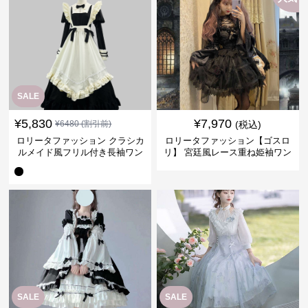
SALE
¥
5,830
¥
7,970
¥
6480
(割引前)
(税込)
ロリータファッション クラシカ
ロリータファッション【ゴスロ
ルメイド風フリル付き長袖ワン
リ】 宮廷風レース重ね姫袖ワン
ピース
ピース
SALE
SALE