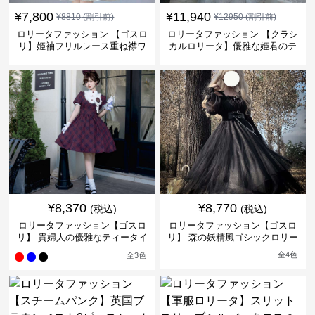
¥
7,800
¥
11,940
¥
8810
(割引前)
¥
12950
(割引前)
ロリータファッション 【ゴスロ
ロリータファッション 【クラシ
リ】姫袖フリルレース重ね襟ワ
カルロリータ】優雅な姫君のテ
ンピース
ィータイムドレス
¥
8,370
¥
8,770
(税込)
(税込)
ロリータファッション【ゴスロ
ロリータファッション【ゴスロ
リ】 貴婦人の優雅なティータイ
リ】 森の妖精風ゴシックロリー
ムドレス
タワンピース
全
4
色
全
3
色