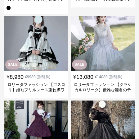
ピース
ピース
SALE
SALE
¥
8,980
¥
13,080
¥
9980
(割引前)
¥
14080
(割引前)
ロリータファッション 【ゴスロ
ロリータファッション 【クラシ
リ】姫袖フリルレース重ね襟ワ
カルロリータ】優雅な姫君のテ
ンピース
ィータイムドレス