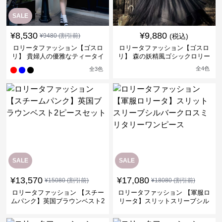
SALE
¥
8,530
¥
9,880
¥
9480
(割引前)
(税込)
ロリータファッション【ゴスロ
ロリータファッション【ゴスロ
リ】 貴婦人の優雅なティータイ
リ】 森の妖精風ゴシックロリー
ムドレス
タワンピース
全
4
色
全
3
色
SALE
SALE
¥
13,570
¥
17,080
¥
15080
(割引前)
¥
18080
(割引前)
ロリータファッション 【スチー
ロリータファッション 【軍服ロ
ムパンク】英国ブラウンベスト2
リータ】スリットスリーブシル
ピースセット
バークロスミリタリーワンピー
ス