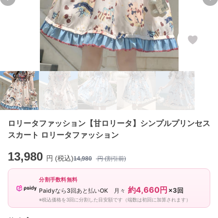
Previous slide
Ne
ロリータファッション【甘ロリータ】シンプルプリンセス
スカート ロリータファッション
13,980
円 (税込)
14,980
円 (割引前)
分割手数料無料
約4,660円
×3回
Paidyなら3回あと払いOK 月々
※税込価格を3回に分割した目安額です（端数は初回に加算されます）