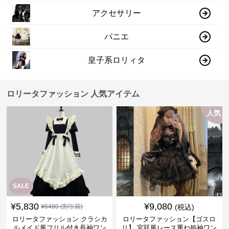
アクセサリー
パニエ
皇子系ロリィタ
ロリータファッション 人気アイテム
人気
SALE
¥
5,830
¥
9,080
¥
6480
(割引前)
(税込)
ロリータファッション クラシカ
ロリータファッション【ゴスロ
ルメイド風フリル付き長袖ワン
リ】 宮廷風レース重ね姫袖ワン