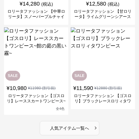
¥
14,280
¥
12,580
(税込)
(税込)
ロリータファッション 【中華ロ
ロリータファッション 【甘ロリ
リータ】スノーパープルチャイ
ータ】ライムグリーンシアース
ナドレスワンピース
リーブフラワーワンピース
SALE
SALE
¥
10,980
¥
11,590
¥
11980
(割引前)
¥
12880
(割引前)
ロリータファッション【ゴスロ
ロリータファッション 【ゴスロ
リ】レーススカートワンピース~
リ】ブラックレースロリィタワ
館の庭の黒い霧~
ンピース
全
4
色
›
人気アイテム一覧へ