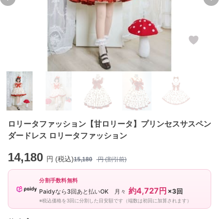
Previous slide
Ne
ロリータファッション【甘ロリータ】プリンセスサスペン
ダードレス ロリータファッション
14,180
円 (税込)
15,180
円 (割引前)
分割手数料無料
約4,727円
×3回
Paidyなら3回あと払いOK 月々
※税込価格を3回に分割した目安額です（端数は初回に加算されます）