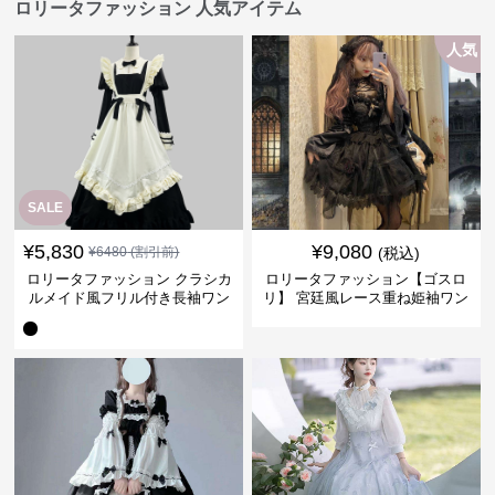
ロリータファッション 人気アイテム
人気
SALE
¥
5,830
¥
9,080
¥
6480
(割引前)
(税込)
ロリータファッション クラシカ
ロリータファッション【ゴスロ
ルメイド風フリル付き長袖ワン
リ】 宮廷風レース重ね姫袖ワン
ピース
ピース