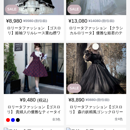
SALE
SALE
¥
8,980
¥
13,080
¥
9980
(割引前)
¥
14080
(割引前)
ロリータファッション 【ゴスロ
ロリータファッション 【クラシ
リ】姫袖フリルレース重ね襟ワ
カルロリータ】優雅な姫君のテ
ンピース
ィータイムドレス
SALE
¥
9,480
¥
8,890
(税込)
¥
9880
(割引前)
ロリータファッション【ゴスロ
ロリータファッション【ゴスロ
リ】 貴婦人の優雅なティータイ
リ】 森の妖精風ゴシックロリー
ムドレス
タワンピース
全
4
色
全
3
色