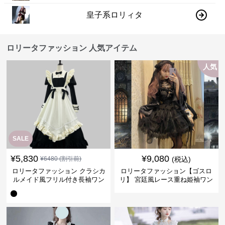
皇子系ロリィタ
ロリータファッション 人気アイテム
人気
SALE
¥
5,830
¥
9,080
¥
6480
(割引前)
(税込)
ロリータファッション クラシカ
ロリータファッション【ゴスロ
ルメイド風フリル付き長袖ワン
リ】 宮廷風レース重ね姫袖ワン
ピース
ピース