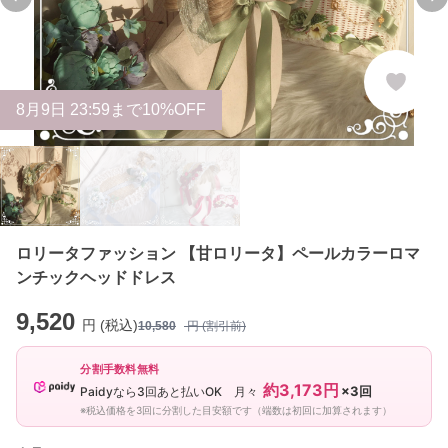
Previous slide
Ne
8
月
9
日 23:59まで10%OFF
ロリータファッション 【甘ロリータ】ペールカラーロマ
ンチックヘッドドレス
9,520
円 (税込)
10,580
円 (割引前)
分割手数料無料
約3,173円
×3回
Paidyなら3回あと払いOK 月々
※税込価格を3回に分割した目安額です（端数は初回に加算されます）