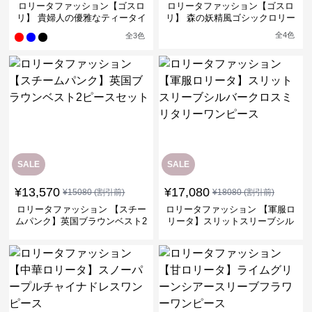
ロリータファッション【ゴスロ
ロリータファッション【ゴスロ
リ】 貴婦人の優雅なティータイ
リ】 森の妖精風ゴシックロリー
ムドレス
タワンピース
全
4
色
全
3
色
SALE
SALE
¥
13,570
¥
17,080
¥
15080
(割引前)
¥
18080
(割引前)
ロリータファッション 【スチー
ロリータファッション 【軍服ロ
ムパンク】英国ブラウンベスト2
リータ】スリットスリーブシル
ピースセット
バークロスミリタリーワンピー
ス