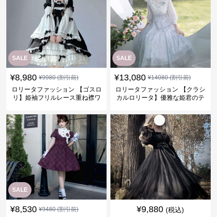
SALE
SALE
¥
8,980
¥
13,080
¥
9980
(割引前)
¥
14080
(割引前)
ロリータファッション 【ゴスロ
ロリータファッション 【クラシ
リ】姫袖フリルレース重ね襟ワ
カルロリータ】優雅な姫君のテ
ンピース
ィータイムドレス
SALE
¥
8,530
¥
9,880
¥
9480
(割引前)
(税込)