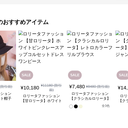
のおすすめアイテム
SALE
SALE
SALE
¥
11180
(割引
¥
7,480
(割引前)
¥
8480
(割引前)
¥
10,180
¥
14
前)
ッション
ロリータファッション
ロリータファッション
ロリ
ット帽子
【クラシカルロリータ】
【甘ロリータ】ホワイト
【ク
付き帽
レトロカラーフリルブラ
ピンクレースアップコル
中華
全
3
色
ウス
セットドレスワンピース