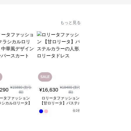
もっと見る
SALE
¥
15880
(割引
¥
18480
(割引
¥
14,080
(税込)
,290
¥
16,630
前)
前)
ロリータファッション
ータファッション
ロリータファッション
【クラシカルロリータ
ラシカルロリータ】
【甘ロリータ】パステル
レースリボンメルヘン
風デザインジャンパ
カラーの人形風ロリータ
ロックデザインドレス
全
2
色
ースカート
ドレス
ンピース