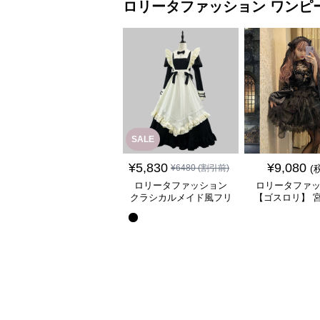
ロリータファッション
ワンピ
SALE
¥
5,830
¥
9,080
¥
6480
(割引前)
(
ロリータファッション
ロリータファ
クラシカルメイド風フリ
【ゴスロリ】 
ル付き長袖ワンピース
ース重ね姫袖ワ