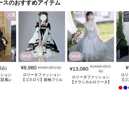
ース
のおすすめアイテム
人気
SALE
SALE
¥
14080
(割引
¥
8,980
¥
税込)
¥
9980
(割引前)
¥
13,080
前)
ッション
ロリータファッション
ロリ
ロリータファッション
宮廷風レ
【ゴスロリ】姫袖フリル
【ゴ
【クラシカルロリータ】
ンピース
レース重ね襟ワンピース
優雅
優雅な姫君のティータイ
ムドレス