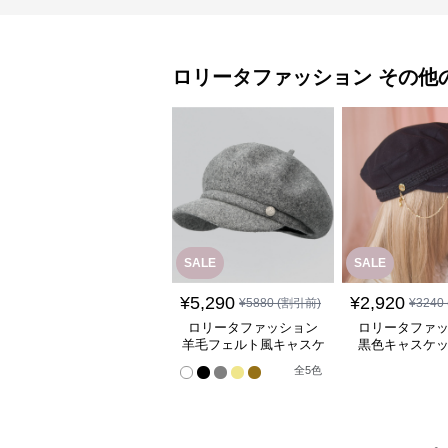
ロリータファッション
その他
SALE
SALE
¥
5,290
¥
2,920
¥
5880
(割引前)
¥
3240
ロリータファッション
ロリータファ
羊毛フェルト風キャスケ
黒色キャスケ
ット帽
金色チェーン
全
5
色