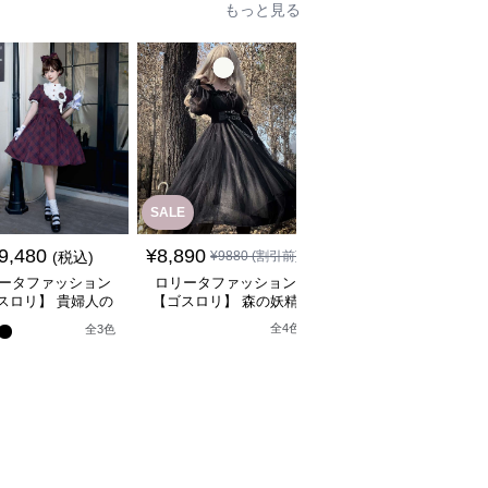
もっと見る
SALE
SALE
¥
18080
(割引
9,480
¥
8,890
(税込)
¥
9880
(割引前)
¥
17,080
前)
ータファッション
ロリータファッション
ロリータファッション
スロリ】 貴婦人の
【ゴスロリ】 森の妖精
【軍服ロリータ】スリ
なティータイムドレ
風ゴシックロリータワン
トスリーブシルバーク
全
4
色
全
3
色
ス
ピース
スミリタリーワンピー