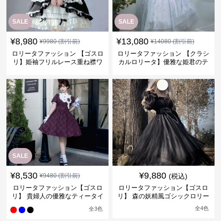
SALE
SALE
¥
8,980
¥
13,080
¥
9980
(割引前)
¥
14080
(割引前)
ロリータファッション 【ゴスロ
ロリータファッション 【クラシ
リ】姫袖フリルレース重ね襟ワ
カルロリータ】優雅な姫君のテ
ンピース
ィータイムドレス
SALE
¥
8,530
¥
9,880
¥
9480
(割引前)
(税込)
ロリータファッション【ゴスロ
ロリータファッション【ゴスロ
リ】 貴婦人の優雅なティータイ
リ】 森の妖精風ゴシックロリー
ムドレス
タワンピース
全
4
色
全
3
色