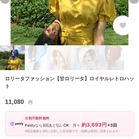
Previous slide
Ne
ロリータファッション【甘ロリータ】ロイヤルレトロハッ
ト
11,080
円
分割手数料無料
約3,693円
×3回
Paidyなら3回あと払いOK 月々
※税込価格を3回に分割した目安額です（端数は初回に加算されます）