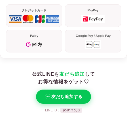
クレジットカード
PayPay
Paidy
Google Pay / Apple Pay
公式LINEを
友だち追加
して
お得な情報をゲット♡
友だち追加する
LINE ID：
@o9jYbQQ