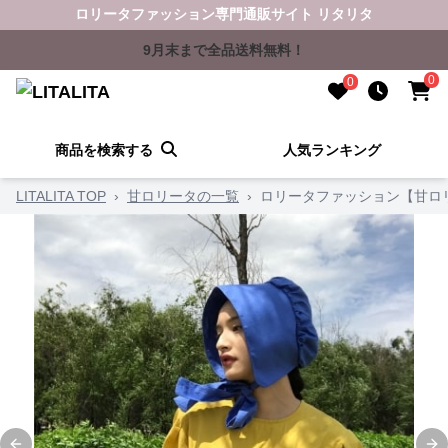
ロリータファッション専門通販サイト リタリタ
9月末まで全品送料無料！
0
0
商品を検索する
人気ランキング
LITALITA TOP
›
甘ロリータの一覧
›
ロリータファッション【甘ロ