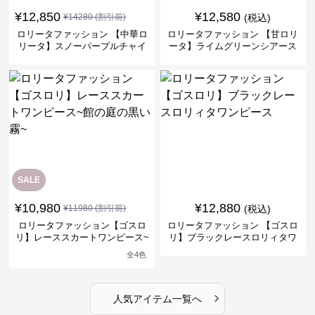
¥
12,850
¥
12,580
¥
14280
(割引前)
(税込)
ロリータファッション 【中華ロ
ロリータファッション 【甘ロリ
リータ】スノーパープルチャイ
ータ】ライムグリーンシアース
ナドレスワンピース
リーブフラワーワンピース
SALE
¥
10,980
¥
12,880
¥
11980
(割引前)
(税込)
ロリータファッション【ゴスロ
ロリータファッション 【ゴスロ
リ】レーススカートワンピース~
リ】ブラックレースロリィタワ
館の庭の黒い霧~
ンピース
全
4
色
›
人気アイテム一覧へ