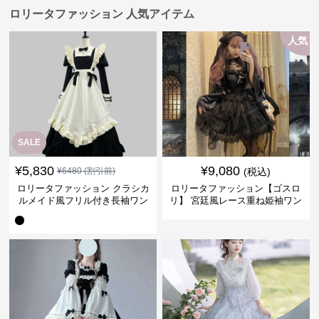
ロリータファッション 人気アイテム
人気
SALE
¥
5,830
¥
9,080
¥
6480
(割引前)
(税込)
ロリータファッション クラシカ
ロリータファッション【ゴスロ
ルメイド風フリル付き長袖ワン
リ】 宮廷風レース重ね姫袖ワン
ピース
ピース