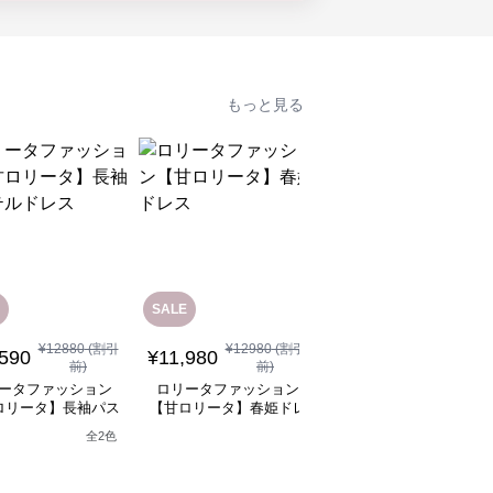
もっと見る
SALE
¥
12880
(割引
¥
12980
(割引
¥
11,480
(税込)
,590
¥
11,980
前)
前)
ロリータファッション
ータファッション
ロリータファッション
【甘ロリータ】パフス
ロリータ】長袖パス
【甘ロリータ】春姫ドレ
ーブ夢かわフリルフラ
テルドレス
ス
ーミニワンピース
全
2
色