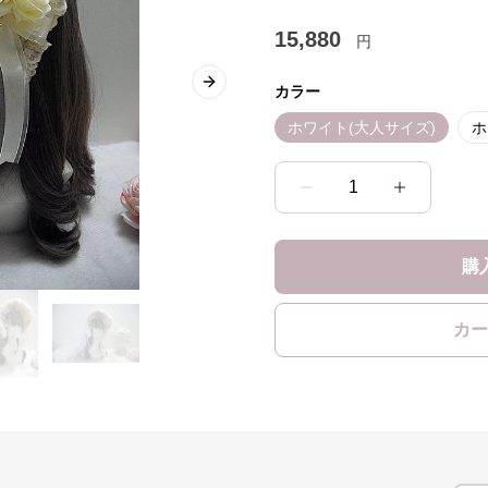
15,880
円
Next slide
カラー
ホワイト(大人サイズ)
ホ
1
購
カー