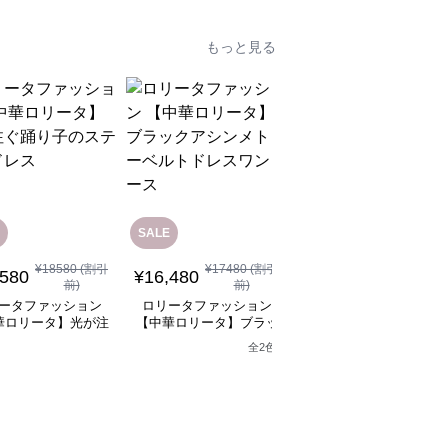
もっと見る
SALE
¥
18580
(割引
¥
17480
(割引
¥
12,080
(税込)
,580
¥
16,480
前)
前)
ロリータファッション
ータファッション
ロリータファッション
【中華ロリータ】ライ
華ロリータ】光が注
【中華ロリータ】ブラッ
グリーンフリルボレロ
り子のステージドレ
クアシンメトリーベルト
全
2
色
ャイナドレスミニワン
ス
ドレスワンピース
ース