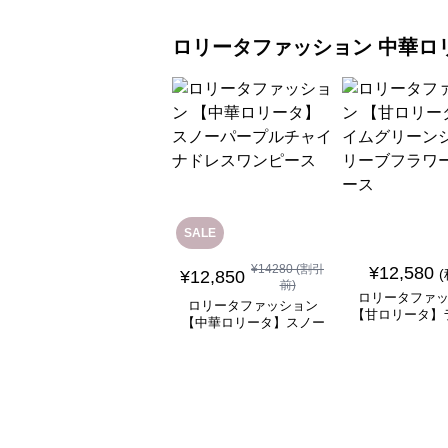
ロリータファッション
中華ロ
SALE
¥
14280
(割引
¥
12,580
¥
12,850
前)
ロリータファ
ロリータファッション
【甘ロリータ】
【中華ロリータ】スノー
リーンシアース
パープルチャイナドレス
ラワーワン
ワンピース