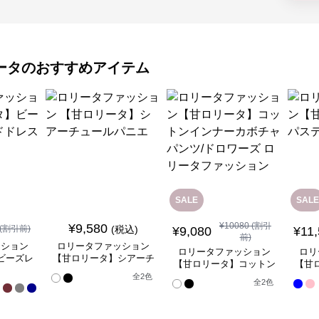
ータ
のおすすめアイテム
SALE
SALE
¥
10080
(割引
¥
9,580
(割引前)
(税込)
¥
9,080
¥
11
前)
ッション
ロリータファッション
ロリータファッション
ロリ
ビーズレ
【甘ロリータ】シアーチ
【甘ロリータ】コットン
【甘
ドレス
ュールパニエ
インナーカボチャパン
全
全
2
色
全
2
色
17
ツ/ドロワーズ ロリータ
色
ファッション