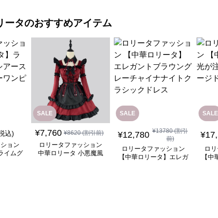
リータ
のおすすめアイテム
SALE
SALE
SALE
¥
13780
(割引
¥
7,760
(税込)
¥
8620
(割引前)
¥
12,780
¥
17
前)
ッション
ロリータファッション
ロリータファッション
ロリ
ライムグ
中華ロリータ 小悪魔風
【中華ロリータ】エレガ
【中
リーブフ
メイド服 ワインレッド
ントブラウングレーチャ
ぐ踊
ピース
ワンピース
イナナイトクラシックド
レス