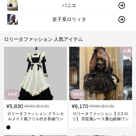
パニエ
皇子系ロリィタ
ロリータファッション 人気アイテム
人気
SALE
SALE
¥
5,830
¥
8,170
¥
6480
(割引前)
¥
9080
(割引前)
ロリータファッション クラシカ
ロリータファッション【ゴスロ
ルメイド風フリル付き長袖ワン
リ】 宮廷風レース重ね姫袖ワン
ピース
ピース