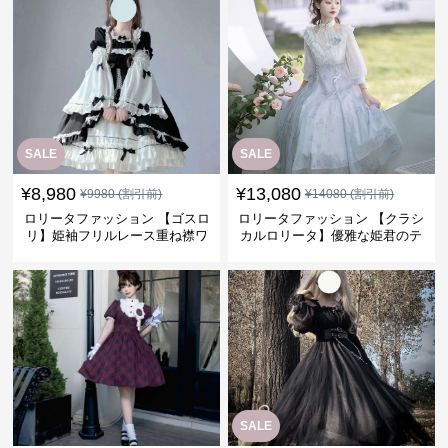
SALE
SALE
¥
8,980
¥
13,080
¥
9980
(割引前)
¥
14080
(割引前)
ロリータファッション 【ゴスロ
ロリータファッション 【クラシ
リ】姫袖フリルレース重ね襟ワ
カルロリータ】優雅な姫君のテ
ンピース
ィータイムドレス
SALE