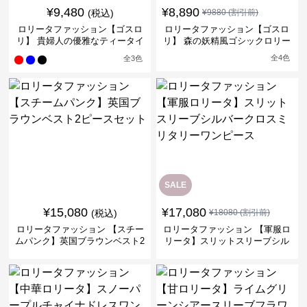
¥
9,480
¥
8,890
(税込)
¥
9880
(割引前)
ロリータファッション【ゴスロ
ロリータファッション【ゴスロ
リ】 貴婦人の優雅なティータイ
リ】 森の妖精風ゴシックロリー
ムドレス
タワンピース
全
4
色
全
3
色
SALE
¥
15,080
¥
17,080
(税込)
¥
18080
(割引前)
ロリータファッション 【スチー
ロリータファッション 【軍服ロ
ムパンク】英国ブラウンベスト2
リータ】スリットスリーブシル
ピースセット
バークロスミリタリーワンピー
ス