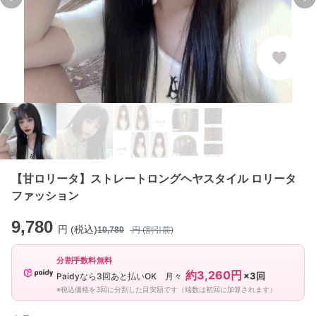
Previous slide
Ne
【甘ロリータ】ストレートロングヘヤスタイル ロリータ
ファッション
9,780
円 (税込)
10,780
円 (割引前)
分割手数料無料
約3,260円
×3回
Paidyなら3回あと払いOK 月々
※税込価格を3回に分割した目安額です（端数は初回に加算されます）