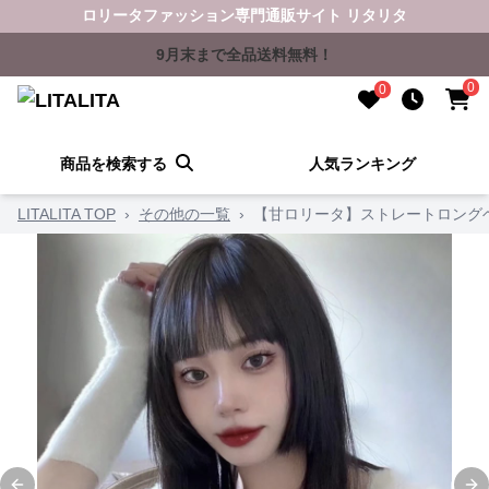
ロリータファッション専門通販サイト リタリタ
9月末まで全品送料無料！
0
0
商品を検索する
人気ランキング
LITALITA TOP
›
その他の一覧
›
【甘ロリータ】ストレートロング