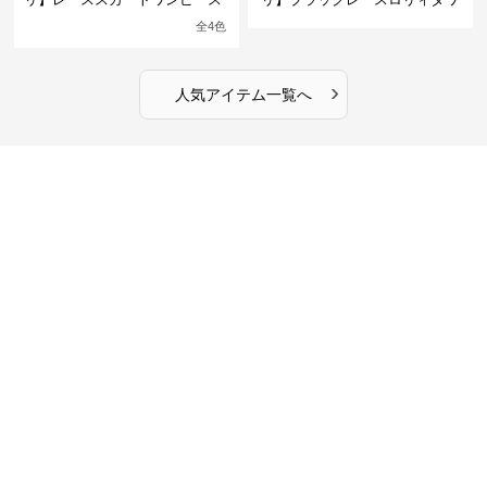
館の庭の黒い霧~
ンピース
全
4
色
›
人気アイテム一覧へ