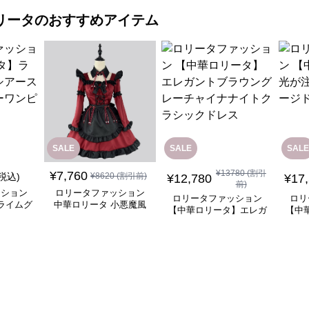
リータ
のおすすめアイテム
SALE
SALE
SALE
¥
13780
(割引
¥
7,760
(税込)
¥
8620
(割引前)
¥
12,780
¥
17
前)
ッション
ロリータファッション
ロリータファッション
ロリ
ライムグ
中華ロリータ 小悪魔風
【中華ロリータ】エレガ
【中
リーブフ
メイド服 ワインレッド
ントブラウングレーチャ
ぐ踊
ピース
ワンピース
イナナイトクラシックド
レス