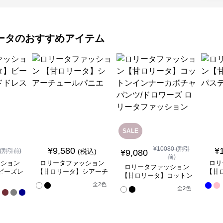
ータ
のおすすめアイテム
SALE
¥
10080
(割引
¥
9,580
¥
(割引前)
(税込)
¥
9,080
前)
ッション
ロリータファッション
ロリ
ロリータファッション
ビーズレ
【甘ロリータ】シアーチ
【甘
【甘ロリータ】コットン
ドレス
ュールパニエ
インナーカボチャパン
全
全
2
色
全
2
色
17
ツ/ドロワーズ ロリータ
色
ファッション