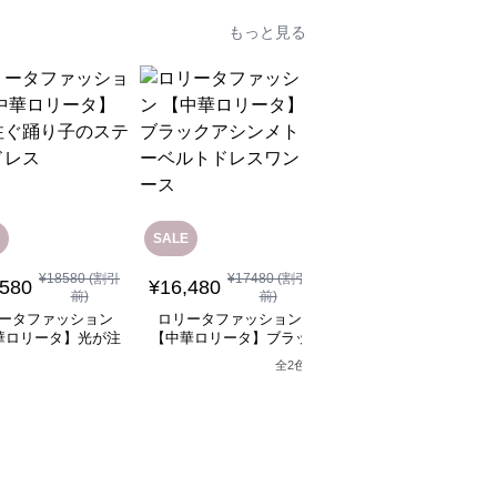
もっと見る
SALE
¥
18580
(割引
¥
17480
(割引
¥
12,080
(税込)
,580
¥
16,480
前)
前)
ロリータファッション
ータファッション
ロリータファッション
【中華ロリータ】ライ
華ロリータ】光が注
【中華ロリータ】ブラッ
グリーンフリルボレロ
り子のステージドレ
クアシンメトリーベルト
全
2
色
ャイナドレスミニワン
ス
ドレスワンピース
ース