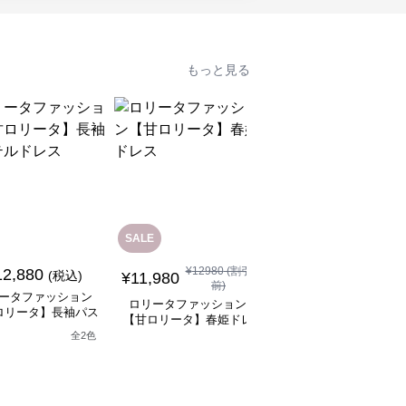
もっと見る
SALE
SALE
¥
12980
(割引
¥
11480
(割引
12,880
(税込)
¥
11,980
¥
10,330
前)
前)
ータファッション
ロリータファッション
ロリータファッション
ロリータ】長袖パス
【甘ロリータ】春姫ドレ
【甘ロリータ】パフス
テルドレス
ス
ーブ夢かわフリルフラ
全
2
色
ーミニワンピース