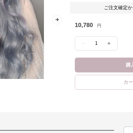
ご注文確定か
Next slide
10,780
円
1
購
カー