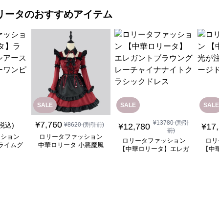
リータ
のおすすめアイテム
SALE
SALE
SALE
¥
13780
(割引
¥
7,760
(税込)
¥
8620
(割引前)
¥
12,780
¥
17
前)
ッション
ロリータファッション
ロリータファッション
ロリ
ライムグ
中華ロリータ 小悪魔風
【中華ロリータ】エレガ
【中
リーブフ
メイド服 ワインレッド
ントブラウングレーチャ
ぐ踊
ピース
ワンピース
イナナイトクラシックド
レス