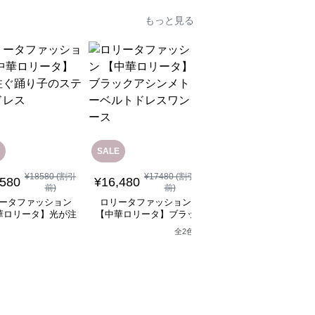
もっと見る
SALE
¥
18580
(割引
¥
17480
(割引
¥
12,080
(税込)
,580
¥
16,480
前)
前)
ロリータファッション
ータファッション
ロリータファッション
【中華ロリータ】ライ
華ロリータ】光が注
【中華ロリータ】ブラッ
グリーンフリルボレロ
り子のステージドレ
クアシンメトリーベルト
全
2
色
ャイナドレスミニワン
ス
ドレスワンピース
ース