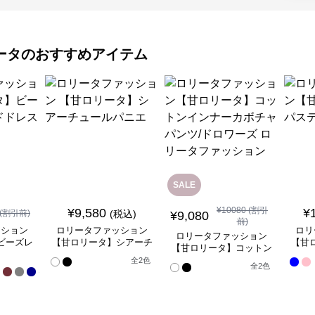
ータ
のおすすめアイテム
SALE
¥
10080
(割引
¥
9,580
¥
(割引前)
(税込)
¥
9,080
前)
ッション
ロリータファッション
ロリ
ロリータファッション
ビーズレ
【甘ロリータ】シアーチ
【甘
【甘ロリータ】コットン
ドレス
ュールパニエ
インナーカボチャパン
全
全
2
色
全
2
色
17
ツ/ドロワーズ ロリータ
色
ファッション