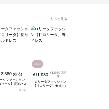
もっと見る
SALE
SALE
¥
12980
(割引
¥
11480
(割引
12,880
(税込)
¥
11,980
¥
10,330
前)
前)
ータファッション
ロリータファッション
ロリータファッション
ロリータ】長袖パス
【甘ロリータ】春姫ドレ
【甘ロリータ】パフス
テルドレス
ス
ーブ夢かわフリルフラ
全
2
色
ーミニワンピース