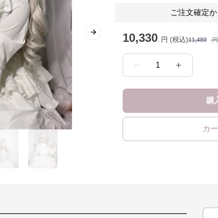
ご注文確定か
10,330
Next slide
円 (税込)
11,480
円
1
購
カー