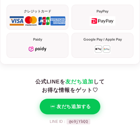
クレジットカード
PayPay
Paidy
Google Pay / Apple Pay
公式LINEを
友だち追加
して
お得な情報をゲット♡
友だち追加する
LINE ID：
@o9jYbQQ