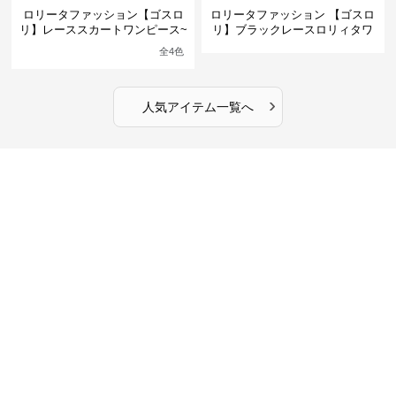
ロリータファッション【ゴスロ
ロリータファッション 【ゴスロ
リ】レーススカートワンピース~
リ】ブラックレースロリィタワ
館の庭の黒い霧~
ンピース
全
4
色
›
人気アイテム一覧へ