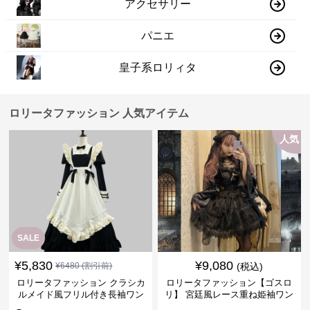
アクセサリー
パニエ
皇子系ロリィタ
ロリータファッション 人気アイテム
人気
SALE
¥
5,830
¥
9,080
¥
6480
(割引前)
(税込)
ロリータファッション クラシカ
ロリータファッション【ゴスロ
ルメイド風フリル付き長袖ワン
リ】 宮廷風レース重ね姫袖ワン
ピース
ピース