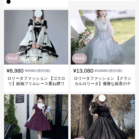
SALE
SALE
¥
8,980
¥
13,080
¥
9980
(割引前)
¥
14080
(割引前)
ロリータファッション 【ゴスロ
ロリータファッション 【クラシ
リ】姫袖フリルレース重ね襟ワ
カルロリータ】優雅な姫君のテ
ンピース
ィータイムドレス