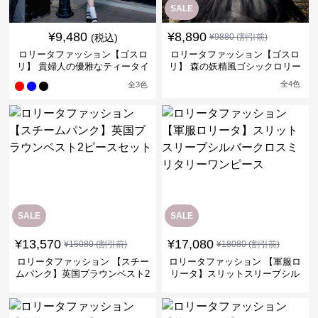
SALE
¥
9,480
¥
8,890
(税込)
¥
9880
(割引前)
ロリータファッション【ゴスロ
ロリータファッション【ゴスロ
リ】 貴婦人の優雅なティータイ
リ】 森の妖精風ゴシックロリー
ムドレス
タワンピース
全
4
色
全
3
色
SALE
SALE
¥
13,570
¥
17,080
¥
15080
(割引前)
¥
18080
(割引前)
ロリータファッション 【スチー
ロリータファッション 【軍服ロ
ムパンク】英国ブラウンベスト2
リータ】スリットスリーブシル
ピースセット
バークロスミリタリーワンピー
ス