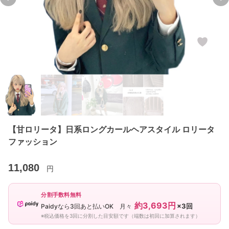
Previous slide
Ne
【甘ロリータ】日系ロングカールヘアスタイル ロリータ
ファッション
11,080
円
分割手数料無料
約3,693円
×3回
Paidyなら3回あと払いOK 月々
※税込価格を3回に分割した目安額です（端数は初回に加算されます）