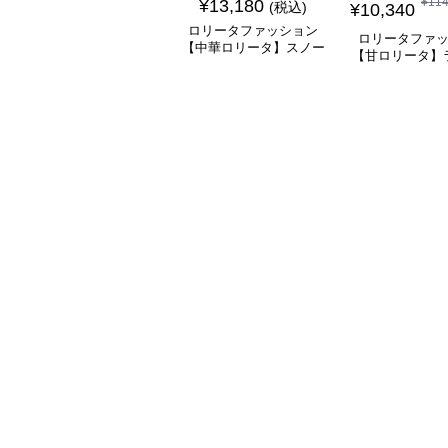
¥
11
¥
13,180
(税込)
¥
10,340
ロリータファッション
ロリータファ
【中華ロリータ】スノー
【甘ロリータ】
パープルチャイナドレス
リーンシアース
ワンピース
ラワーワン