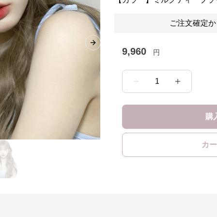
ご注文確定か
Next slide
9,960
円
1
購
カー