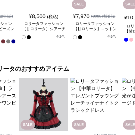
SALE
SALE
¥
8,500
¥
7,970
(割引前)
(税込)
¥
8980
(割引前)
¥
10
ッション
ロリータファッション
ロリータファッション
ロリ
ビーズレ
【甘ロリータ】シアーチ
【甘ロリータ】コットン
【甘
ドレス
ュールパニエ
インナーカボチャパン
全
全
2
色
全
2
色
ツ/ドロワーズ ロリータ
17
ファッション
色
リータ
のおすすめアイテム
SALE
SALE
SALE