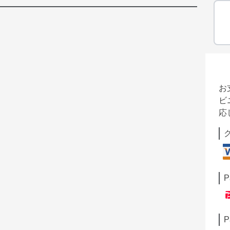
お
ビ
応
P
P