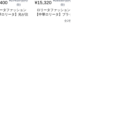
¥
17410
(割引
¥
16330
(割引
¥
10,960
(税込)
,400
¥
15,320
前)
前)
ロリータファッション
ータファッション
ロリータファッション
【中華ロリータ】ライ
華ロリータ】光が注
【中華ロリータ】ブラッ
グリーンフリルボレロ
り子のステージドレ
クアシンメトリーベルト
全
2
色
ャイナドレスミニワン
ス
ドレスワンピース
ース