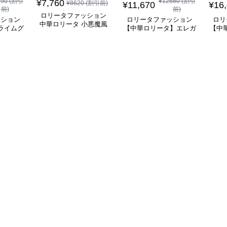
490
(割引
¥
12680
(割引
¥
7,760
¥
8620
(割引前)
¥
11,670
¥
16
前)
前)
ロリータファッション
ッション
ロリータファッション
ロリ
中華ロリータ 小悪魔風
ライムグ
【中華ロリータ】エレガ
【中
メイド服 ワインレッド
リーブフ
ントブラウングレーチャ
ぐ踊
ワンピース
ピース
イナナイトクラシックド
レス