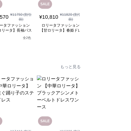
SALE
¥
11750
(割引
¥
11820
(割引
¥
10,310
(税込)
,570
¥
10,810
前)
前)
ロリータファッション
ータファッション
ロリータファッション
【甘ロリータ】パフス
ロリータ】長袖パス
【甘ロリータ】春姫ドレ
ーブ夢かわフリルフラ
テルドレス
ス
ーミニワンピース
全
2
色
もっと見る
SALE