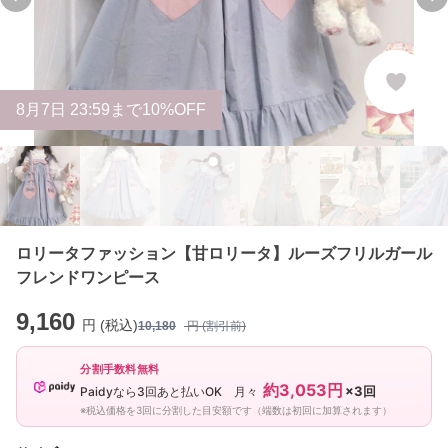
Previous slide
Ne
8
月
7
日 23:59まで10%OFF
ロリータファッション【甘ロリータ】ルーズフリルガール
フレンドワンピース
9,160
円 (税込)
10,180
円 (割引前)
分割手数料無料
約3,053円
×3回
Paidyなら3回あと払いOK 月々
※税込価格を3回に分割した目安額です（端数は初回に加算されます）