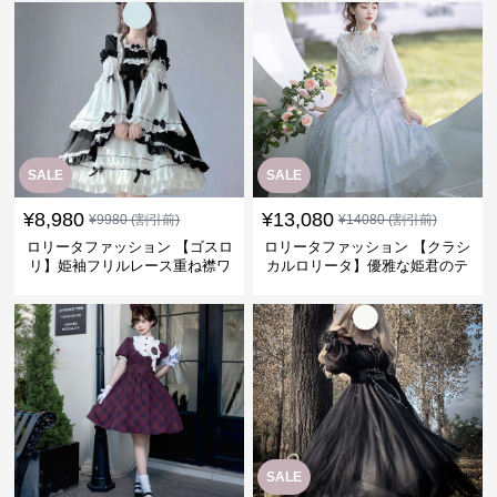
SALE
SALE
¥
8,980
¥
13,080
¥
9980
(割引前)
¥
14080
(割引前)
ロリータファッション 【ゴスロ
ロリータファッション 【クラシ
リ】姫袖フリルレース重ね襟ワ
カルロリータ】優雅な姫君のテ
ンピース
ィータイムドレス
SALE