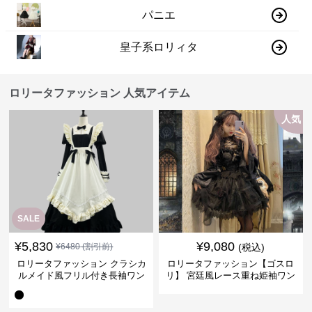
パニエ
皇子系ロリィタ
ロリータファッション 人気アイテム
人気
SALE
¥
5,830
¥
9,080
¥
6480
(割引前)
(税込)
ロリータファッション クラシカ
ロリータファッション【ゴスロ
ルメイド風フリル付き長袖ワン
リ】 宮廷風レース重ね姫袖ワン
ピース
ピース