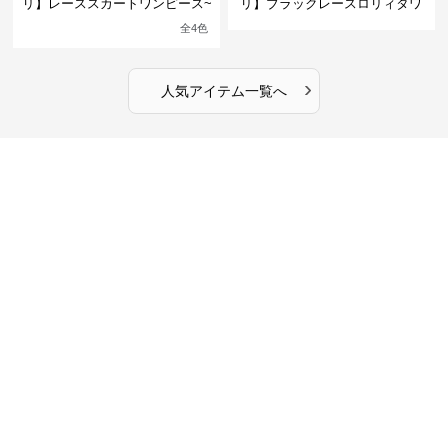
リ】レーススカートワンピース~
リ】ブラックレースロリィタワ
館の庭の黒い霧~
ンピース
全
4
色
›
人気アイテム一覧へ