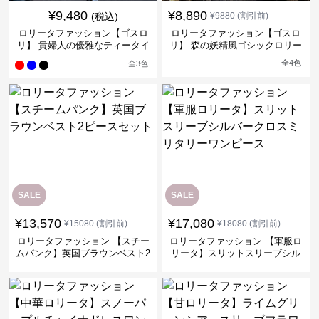
¥
9,480
¥
8,890
(税込)
¥
9880
(割引前)
ロリータファッション【ゴスロ
ロリータファッション【ゴスロ
リ】 貴婦人の優雅なティータイ
リ】 森の妖精風ゴシックロリー
ムドレス
タワンピース
全
4
色
全
3
色
SALE
SALE
¥
13,570
¥
17,080
¥
15080
(割引前)
¥
18080
(割引前)
ロリータファッション 【スチー
ロリータファッション 【軍服ロ
ムパンク】英国ブラウンベスト2
リータ】スリットスリーブシル
ピースセット
バークロスミリタリーワンピー
ス