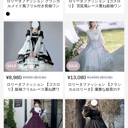
ロリータファッション クラシカ
ロリータファッション【ゴスロ
ルメイド風フリル付き長袖ワン
リ】 宮廷風レース重ね姫袖ワン
ピース
ピース
SALE
SALE
¥
8,980
¥
13,080
¥
9980
(割引前)
¥
14080
(割引前)
ロリータファッション 【ゴスロ
ロリータファッション 【クラシ
リ】姫袖フリルレース重ね襟ワ
カルロリータ】優雅な姫君のテ
ンピース
ィータイムドレス