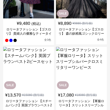
SALE
¥
9,480
¥
8,890
(税込)
¥
9880
(割引前)
ロリータファッション【ゴスロ
ロリータファッション【ゴスロ
リ】 貴婦人の優雅なティータイ
リ】 森の妖精風ゴシックロリー
ムドレス
タワンピース
全
4
色
全
3
色
SALE
SALE
¥
13,570
¥
17,080
¥
15080
(割引前)
¥
18080
(割引前)
ロリータファッション 【スチー
ロリータファッション 【軍服ロ
ムパンク】英国ブラウンベスト2
リータ】スリットスリーブシル
ピースセット
バークロスミリタリーワンピー