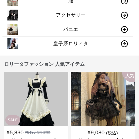
服
アクセサリー
パニエ
皇子系ロリィタ
ロリータファッション 人気アイテム
人気
SALE
¥
5,830
¥
9,080
¥
6480
(割引前)
(税込)