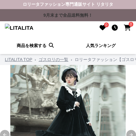
ロリータファッション専門通販サイト リタリタ
9月末まで全品送料無料！
0
0
商品を検索する
人気ランキング
LITALITA TOP
›
ゴスロリの一覧
›
ロリータファッション【ゴスロ