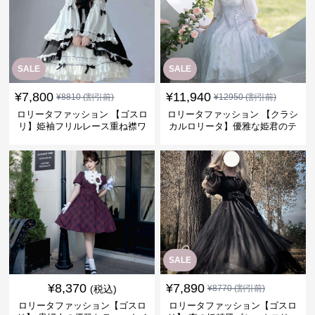
SALE
SALE
¥
7,800
¥
11,940
¥
8810
(割引前)
¥
12950
(割引前)
ロリータファッション 【ゴスロ
ロリータファッション 【クラシ
リ】姫袖フリルレース重ね襟ワ
カルロリータ】優雅な姫君のテ
ンピース
ィータイムドレス
SALE
¥
8,370
¥
7,890
(税込)
¥
8770
(割引前)
ロリータファッション【ゴスロ
ロリータファッション【ゴスロ