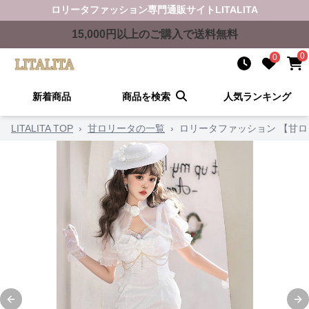
ロリータファッション
専門通販サイト
LITALITA
15,000
円以上のご購入で送料無料
0
0
新着商品
商品を検索
人気ランキング
LITALITA TOP
›
甘ロリータの一覧
›
ロリータファッション 【甘
Previous slide
Ne