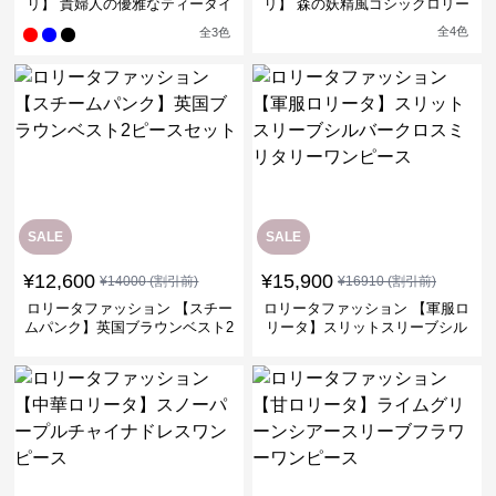
リ】 貴婦人の優雅なティータイ
リ】 森の妖精風ゴシックロリー
ムドレス
タワンピース
全
4
色
全
3
色
SALE
SALE
¥
12,600
¥
15,900
¥
14000
(割引前)
¥
16910
(割引前)
ロリータファッション 【スチー
ロリータファッション 【軍服ロ
ムパンク】英国ブラウンベスト2
リータ】スリットスリーブシル
ピースセット
バークロスミリタリーワンピー
ス