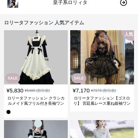
皇子系ロリィタ
ロリータファッション 人気アイテム
人気
SALE
SALE
¥
5,830
¥
7,170
¥
6480
(割引前)
¥
7970
(割引前)
ロリータファッション クラシカ
ロリータファッション【ゴスロ
ルメイド風フリル付き長袖ワン
リ】 宮廷風レース重ね姫袖ワン
ピース
ピース