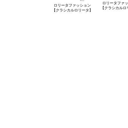
ロリータファ
ロリータファッション
【クラシカルロ
【クラシカルロリータ】
シャーリングレ
優雅な姫君のティータイ
ルシフォンスカ
ムドレス
ス