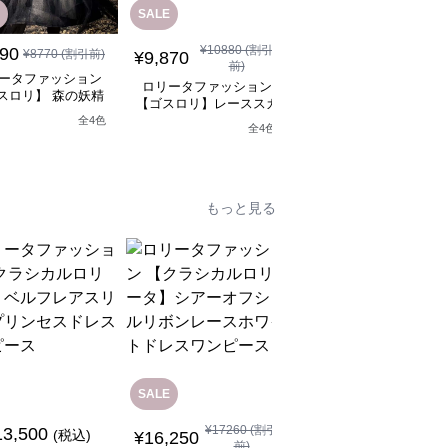
SALE
¥
10880
(割引
890
¥
11,790
¥
8770
(割引前)
(税込)
¥
9,870
前)
ータファッション
ロリータファッション
ロリータファッション
スロリ】 森の妖精
【ゴスロリ】ブラック
【ゴスロリ】レーススカ
シックロリータワン
ースロリィタワンピー
ートワンピース~館の庭
全
4
色
ピース
全
4
色
の黒い霧~
もっと見る
SALE
SALE
¥
17260
(割引
13,500
¥
7,370
(税込)
¥
8380
(割引前)
¥
16,250
前)