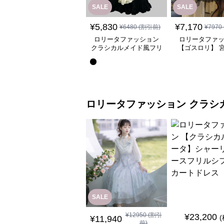
SALE
SALE
¥
5,830
¥
7,170
¥
6480
(割引前)
¥
7970
ロリータファッション
ロリータファ
クラシカルメイド風フリ
【ゴスロリ】 
ル付き長袖ワンピース
ース重ね姫袖ワ
ロリータファッション
クラシ
SALE
¥
12950
(割引
¥
23,200
¥
11,940
前)