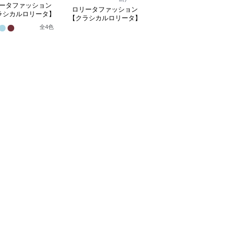
ータファッション
ロリータファッション
ロリータファッション
ラシカルロリータ】
【クラシカルロリータ
【クラシカルロリータ】
フレアスリーブプリ
ボリュームレースヘッ
シアーオフショルリボン
全
4
色
スドレスワンピース
ドレス
1
レースホワイトドレスワ
ンピース