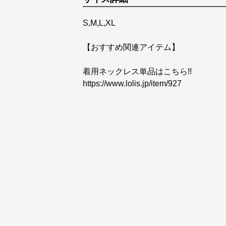
S,M,L,XL
【おすすめ関連アイテム】
https://www.lolis.jp/item/927