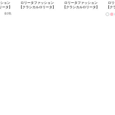
ッション
ロリータファッション
ロリータファッション
ロリ
リータ】
【クラシカルロリータ】
【クラシカルロリータ】
【ク
ースフリ
ホワイトドレープビュー
白雪姫風ロリータドレス
ベル
全
2
色
ートドレ
ティードレス
ンセ