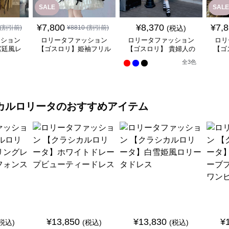
SALE
SALE
¥
7,800
¥
8,370
¥
7,
(割引前)
¥
8810
(割引前)
(税込)
ッション
ロリータファッション
ロリータファッション
ロリ
宮廷風レ
【ゴスロリ】姫袖フリル
【ゴスロリ】 貴婦人の
【ゴ
ンピース
レース重ね襟ワンピース
優雅なティータイムドレ
風ゴ
全
3
色
ス
カルロリータ
のおすすめアイテム
¥
13,850
¥
13,830
¥
(税込)
(税込)
(税込)