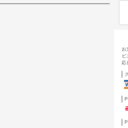
お
ビ
応
P
P