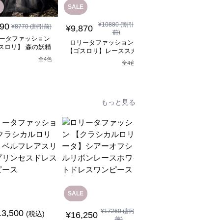
SALE
¥
10880
(割引
890
¥
11,790
¥
8770
(割引前)
(税込)
¥
9,870
前)
ータファッション
ロリータファッション
ロリータファッション
スロリ】 森の妖精
【ゴスロリ】ブラック
【ゴスロリ】レーススカ
シックロリータワン
ースロリィタワンピー
ートワンピース~館の庭
全
4
色
ピース
全
4
色
の黒い霧~
もっと見る
SALE
SALE
¥
17260
(割引
13,500
¥
7,370
(税込)
¥
8380
(割引前)
¥
16,250
前)