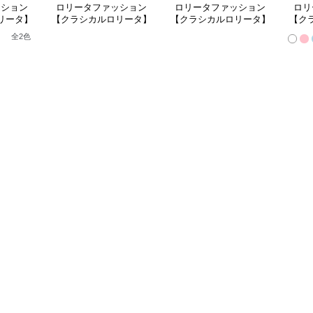
ッション
ロリータファッション
ロリータファッション
ロリ
リータ】
【クラシカルロリータ】
【クラシカルロリータ】
【ク
ースフリ
ホワイトドレープビュー
白雪姫風ロリータドレス
ベル
全
2
色
ートドレ
ティードレス
ンセ