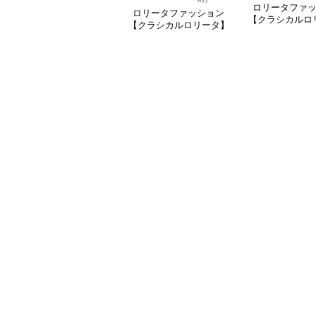
ロリータファ
ロリータファッション
【クラシカルロ
【クラシカルロリータ】
シャーリングレ
優雅な姫君のティータイ
ルシフォンスカ
ムドレス
ス