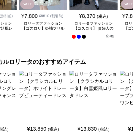
SALE
SALE
¥
7,800
¥
8,370
¥
7,
(割引前)
¥
8810
(割引前)
(税込)
ッション
ロリータファッション
ロリータファッション
ロリ
宮廷風レ
【ゴスロリ】姫袖フリル
【ゴスロリ】 貴婦人の
【ゴ
ンピース
レース重ね襟ワンピース
優雅なティータイムドレ
風ゴ
全
3
色
ス
カルロリータ
のおすすめアイテム
¥
13,850
¥
13,830
¥
(税込)
(税込)
(税込)