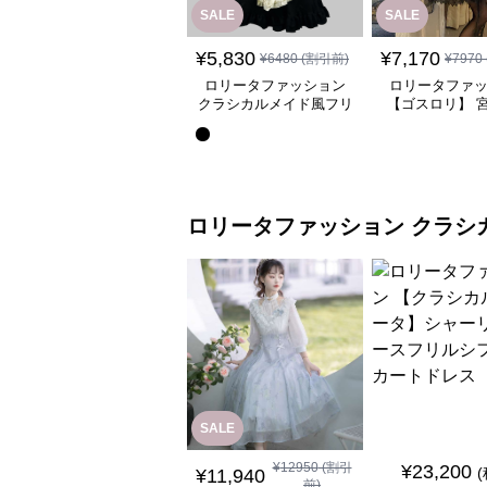
SALE
SALE
¥
5,830
¥
7,170
¥
6480
(割引前)
¥
7970
ロリータファッション
ロリータファ
クラシカルメイド風フリ
【ゴスロリ】 
ル付き長袖ワンピース
ース重ね姫袖ワ
ロリータファッション
クラシ
SALE
¥
12950
(割引
¥
23,200
¥
11,940
前)