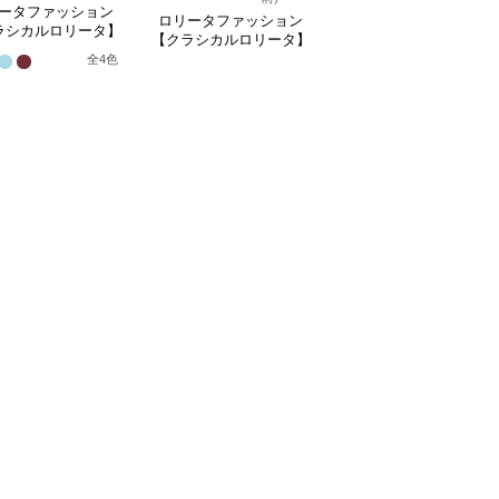
ータファッション
ロリータファッション
ロリータファッション
ラシカルロリータ】
【クラシカルロリータ
【クラシカルロリータ】
フレアスリーブプリ
ボリュームレースヘッ
シアーオフショルリボン
全
4
色
スドレスワンピース
ドレス
1
レースホワイトドレスワ
ンピース