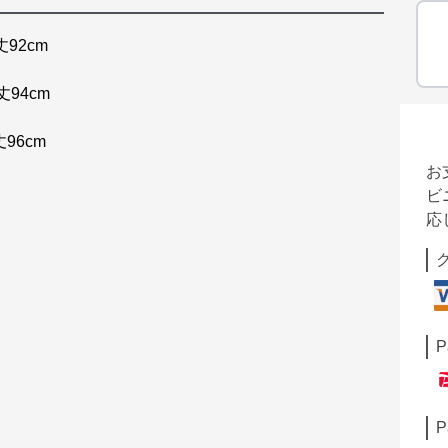
丈92cm
丈94cm
96cm
お
ビ
応
P
P