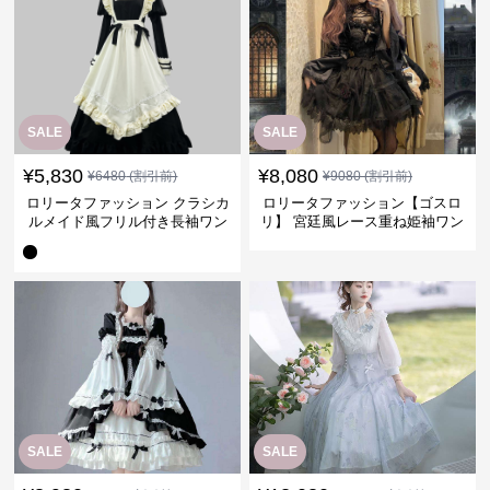
SALE
SALE
¥
5,830
¥
8,080
¥
6480
(割引前)
¥
9080
(割引前)
ロリータファッション クラシカ
ロリータファッション【ゴスロ
ルメイド風フリル付き長袖ワン
リ】 宮廷風レース重ね姫袖ワン
ピース
ピース
SALE
SALE