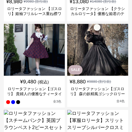
¥
8,980
¥
13,080
¥
9980
(割引前)
¥
14080
(割引前)
ロリータファッション 【ゴスロ
ロリータファッション 【クラシ
リ】姫袖フリルレース重ね襟ワ
カルロリータ】優雅な姫君のテ
ンピース
ィータイムドレス
SALE
¥
9,480
¥
8,880
(税込)
¥
9880
(割引前)
ロリータファッション【ゴスロ
ロリータファッション【ゴスロ
リ】 貴婦人の優雅なティータイ
リ】 森の妖精風ゴシックロリー
ムドレス
タワンピース
全
4
色
全
3
色