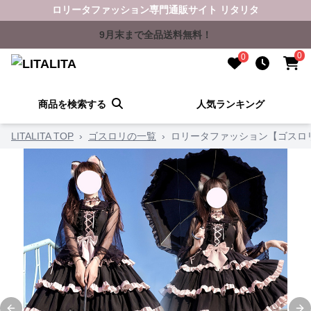
ロリータファッション専門通販サイト リタリタ
9月末まで全品送料無料！
0
0
商品を検索する
人気ランキング
LITALITA TOP
›
ゴスロリの一覧
›
ロリータファッション【ゴスロ