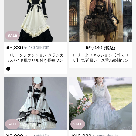
SALE
¥
5,830
¥
9,080
¥
6480
(割引前)
(税込)
ロリータファッション クラシカ
ロリータファッション【ゴスロ
ルメイド風フリル付き長袖ワン
リ】 宮廷風レース重ね姫袖ワン
ピース
ピース
SALE
SALE