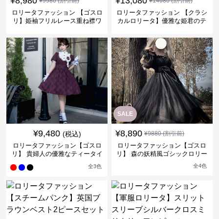
¥
8,980
¥
13,080
¥
9980
(割引前)
¥
14080
(割引前)
ロリータファッション 【ゴスロ
ロリータファッション 【クラシ
リ】姫袖フリルレース重ね襟ワ
カルロリータ】優雅な姫君のテ
ンピース
ィータイムドレス
SALE
¥
9,480
¥
8,890
(税込)
¥
9880
(割引前)
ロリータファッション【ゴスロ
ロリータファッション【ゴスロ
リ】 貴婦人の優雅なティータイ
リ】 森の妖精風ゴシックロリー
ムドレス
タワンピース
全
4
色
全
3
色