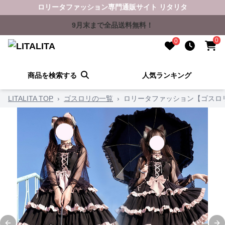
ロリータファッション専門通販サイト リタリタ
9月末まで全品送料無料！
0
0
商品を検索する
人気ランキング
LITALITA TOP
›
ゴスロリの一覧
›
ロリータファッション【ゴスロ