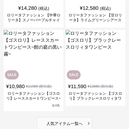
¥
14,280
¥
12,580
(税込)
(税込)
ロリータファッション 【中華ロ
ロリータファッション 【甘ロリ
リータ】スノーパープルチャイ
ータ】ライムグリーンシアース
ナドレスワンピース
リーブフラワーワンピース
SALE
SALE
¥
10,980
¥
11,590
¥
11980
(割引前)
¥
12880
(割引前)
ロリータファッション【ゴスロ
ロリータファッション 【ゴスロ
リ】レーススカートワンピース~
リ】ブラックレースロリィタワ
館の庭の黒い霧~
ンピース
全
4
色
›
人気アイテム一覧へ