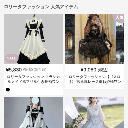
ロリータファッション 人気アイテム
人気
SALE
¥
5,830
¥
9,080
¥
6480
(割引前)
(税込)
ロリータファッション クラシカ
ロリータファッション【ゴスロ
ルメイド風フリル付き長袖ワン
リ】 宮廷風レース重ね姫袖ワン
ピース
ピース