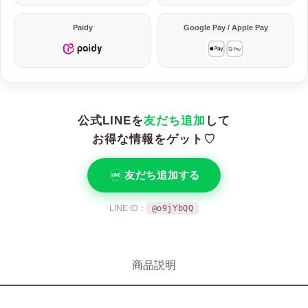
Paidy
Google Pay / Apple Pay
公式LINEを
友だち追加
して
お得な情報をゲット♡
友だち追加する
LINE ID：
@o9jYbQQ
商品説明