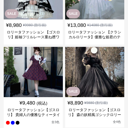
SALE
SALE
¥
8,980
¥
13,080
¥
9980
(割引前)
¥
14080
(割引前)
ロリータファッション 【ゴスロ
ロリータファッション 【クラシ
リ】姫袖フリルレース重ね襟ワ
カルロリータ】優雅な姫君のテ
ンピース
ィータイムドレス
SALE
¥
9,480
¥
8,890
(税込)
¥
9880
(割引前)
ロリータファッション【ゴスロ
ロリータファッション【ゴスロ
リ】 貴婦人の優雅なティータイ
リ】 森の妖精風ゴシックロリー
ムドレス
タワンピース
全
4
色
全
3
色