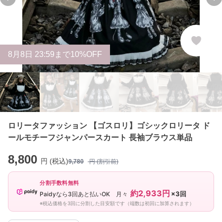
Previous slide
Ne
8
月
8
日 23:59まで10%OFF
ロリータファッション 【ゴスロリ】ゴシックロリータ ド
ールモチーフジャンパースカート 長袖ブラウス単品
8,800
円 (税込)
9,780
円 (割引前)
分割手数料無料
約2,933円
×3回
Paidyなら3回あと払いOK 月々
※税込価格を3回に分割した目安額です（端数は初回に加算されます）