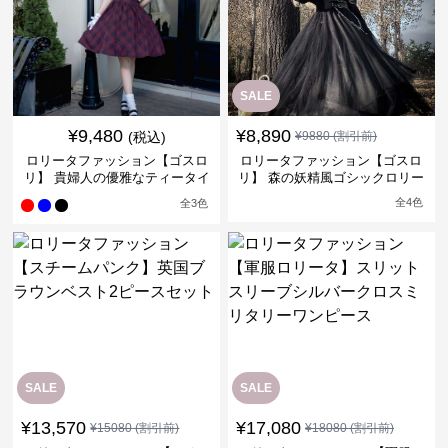
SALE
¥
9,480
¥
8,890
(税込)
¥
9880
(割引前)
ロリータファッション【ゴスロ
ロリータファッション【ゴスロ
リ】 貴婦人の優雅なティータイ
リ】 森の妖精風ゴシックロリー
ムドレス
タワンピース
全
4
色
全
3
色
SALE
SALE
¥
13,570
¥
17,080
¥
15080
(割引前)
¥
18080
(割引前)