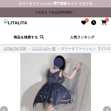
ロリータファッション専門通販サイト リタリタ
9月末まで全品送料無料！
0
0
商品を検索する
人気ランキング
LITALITA TOP
›
ゴスロリの一覧
›
ロリータファッション 【ゴス