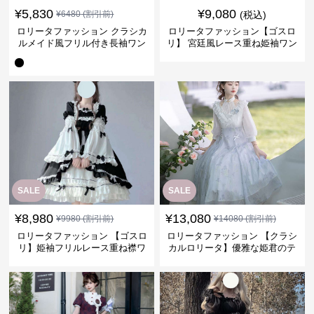
¥
5,830
¥
9,080
¥
6480
(割引前)
(税込)
ロリータファッション クラシカ
ロリータファッション【ゴスロ
ルメイド風フリル付き長袖ワン
リ】 宮廷風レース重ね姫袖ワン
ピース
ピース
SALE
SALE
¥
8,980
¥
13,080
¥
9980
(割引前)
¥
14080
(割引前)
ロリータファッション 【ゴスロ
ロリータファッション 【クラシ
リ】姫袖フリルレース重ね襟ワ
カルロリータ】優雅な姫君のテ
ンピース
ィータイムドレス