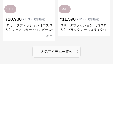
SALE
SALE
¥
10,980
¥
11,590
¥
11980
(割引前)
¥
12880
(割引前)
ロリータファッション【ゴスロ
ロリータファッション 【ゴスロ
リ】レーススカートワンピース~
リ】ブラックレースロリィタワ
館の庭の黒い霧~
ンピース
全
4
色
›
人気アイテム一覧へ