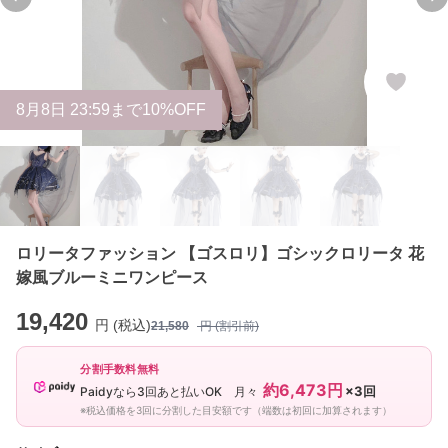
Previous slide
Ne
8
月
8
日 23:59まで10%OFF
ロリータファッション 【ゴスロリ】ゴシックロリータ 花
嫁風ブルーミニワンピース
19,420
円 (税込)
21,580
円 (割引前)
分割手数料無料
約6,473円
×3回
Paidyなら3回あと払いOK 月々
※税込価格を3回に分割した目安額です（端数は初回に加算されます）