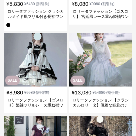
¥
5,830
¥
8,080
¥
6480
(割引前)
¥
9080
(割引前)
ロリータファッション クラシカ
ロリータファッション【ゴスロ
ルメイド風フリル付き長袖ワン
リ】 宮廷風レース重ね姫袖ワン
ピース
ピース
SALE
SALE
¥
8,980
¥
13,080
¥
9980
(割引前)
¥
14080
(割引前)
ロリータファッション 【ゴスロ
ロリータファッション 【クラシ
リ】姫袖フリルレース重ね襟ワ
カルロリータ】優雅な姫君のテ
ンピース
ィータイムドレス