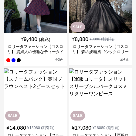
SALE
¥
9,480
¥
8,880
(税込)
¥
9880
(割引前)
ロリータファッション【ゴスロ
ロリータファッション【ゴスロ
リ】 貴婦人の優雅なティータイ
リ】 森の妖精風ゴシックロリー
ムドレス
タワンピース
全
4
色
全
3
色
SALE
SALE
¥
14,080
¥
17,080
¥
15080
(割引前)
¥
18080
(割引前)
ロリータファッション 【スチー
ロリータファッション 【軍服ロ