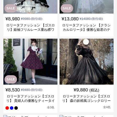
SALE
SALE
¥
8,980
¥
13,080
¥
9980
(割引前)
¥
14080
(割引前)
ロリータファッション 【ゴスロ
ロリータファッション 【クラシ
リ】姫袖フリルレース重ね襟ワ
カルロリータ】優雅な姫君のテ
ンピース
ィータイムドレス
SALE
¥
8,530
¥
9,880
¥
9480
(割引前)
(税込)
ロリータファッション【ゴスロ
ロリータファッション【ゴスロ
リ】 貴婦人の優雅なティータイ
リ】 森の妖精風ゴシックロリー
ムドレス
タワンピース
全
4
色
全
3
色