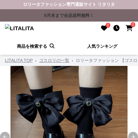
ロリータファッション専門通販サイト リタリタ
9月末まで全品送料無料！
0
0
商品を検索する
人気ランキング
LITALITA TOP
›
ゴスロリの一覧
›
ロリータファッション 【ゴス