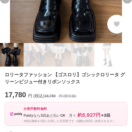
Previous slide
Ne
ロリータファッション 【ゴスロリ】ゴシックロリータ グ
リーンビジュー付きリボンソックス
17,780
円 (税込)
18,780
円 (割引前)
分割手数料無料
約5,927円
×3回
Paidyなら3回あと払いOK 月々
※税込価格を3回に分割した目安額です（端数は初回に加算されます）