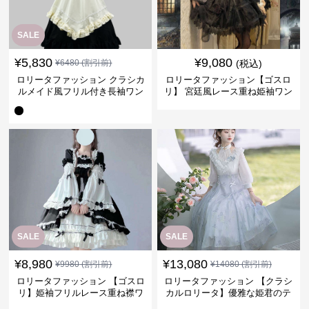
SALE
¥
5,830
¥
9,080
¥
6480
(割引前)
(税込)
ロリータファッション クラシカ
ロリータファッション【ゴスロ
ルメイド風フリル付き長袖ワン
リ】 宮廷風レース重ね姫袖ワン
ピース
ピース
SALE
SALE
¥
8,980
¥
13,080
¥
9980
(割引前)
¥
14080
(割引前)
ロリータファッション 【ゴスロ
ロリータファッション 【クラシ
リ】姫袖フリルレース重ね襟ワ
カルロリータ】優雅な姫君のテ
ンピース
ィータイムドレス