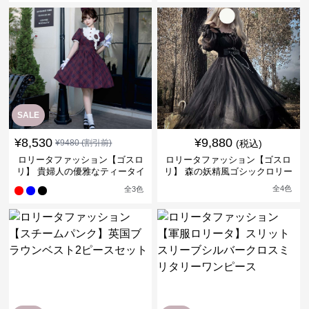
SALE
¥
8,530
¥
9,880
¥
9480
(割引前)
(税込)
ロリータファッション【ゴスロ
ロリータファッション【ゴスロ
リ】 貴婦人の優雅なティータイ
リ】 森の妖精風ゴシックロリー
ムドレス
タワンピース
全
4
色
全
3
色