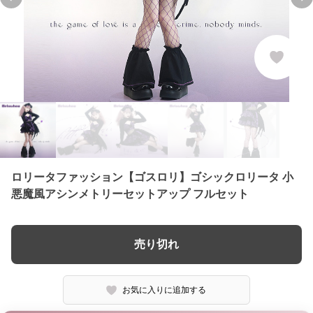
Previous slide
Ne
ロリータファッション【ゴスロリ】ゴシックロリータ 小
悪魔風アシンメトリーセットアップ フルセット
売り切れ
お気に入りに追加する