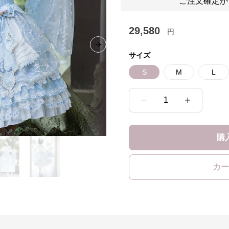
ご注文確定か
29,580
円
Next slide
サイズ
S
M
L
1
購
カー