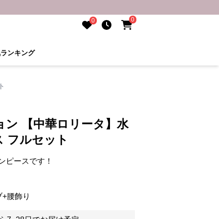
0
0
気ランキング
ト
ョン 【中華ロリータ】水
 フルセット
ンピースです！
ブ+腰飾り