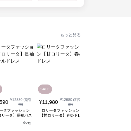
もっと見る
SALE
¥
12880
(割引
¥
12980
(割引
¥
11,480
(税込)
,590
¥
11,980
前)
前)
ロリータファッション
ータファッション
ロリータファッション
【甘ロリータ】パフス
ロリータ】長袖パス
【甘ロリータ】春姫ドレ
ーブ夢かわフリルフラ
テルドレス
ス
ーミニワンピース
全
2
色