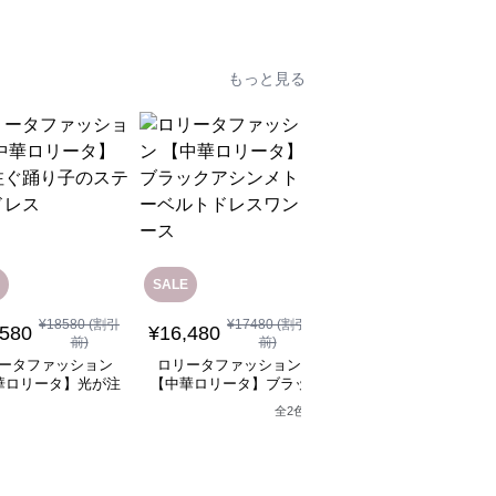
もっと見る
SALE
¥
18580
(割引
¥
17480
(割引
¥
12,080
(税込)
,580
¥
16,480
前)
前)
ロリータファッション
ータファッション
ロリータファッション
【中華ロリータ】ライ
華ロリータ】光が注
【中華ロリータ】ブラッ
グリーンフリルボレロ
り子のステージドレ
クアシンメトリーベルト
全
2
色
ャイナドレスミニワン
ス
ドレスワンピース
ース