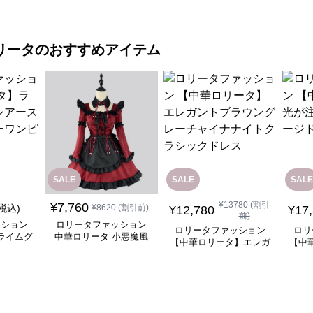
リータ
のおすすめアイテム
SALE
SALE
SALE
¥
13780
(割引
¥
7,760
(税込)
¥
8620
(割引前)
¥
12,780
¥
17
前)
ッション
ロリータファッション
ロリータファッション
ロリ
ライムグ
中華ロリータ 小悪魔風
【中華ロリータ】エレガ
【中
リーブフ
メイド服 ワインレッド
ントブラウングレーチャ
ぐ踊
ピース
ワンピース
イナナイトクラシックド
レス