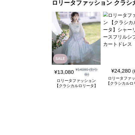
ロリータファッション
クラシ
SALE
¥
14080
(割引
¥
24,280
¥
13,080
前)
ロリータファ
ロリータファッション
【クラシカルロ
【クラシカルロリータ】
シャーリングレ
優雅な姫君のティータイ
ルシフォンスカ
ムドレス
ス