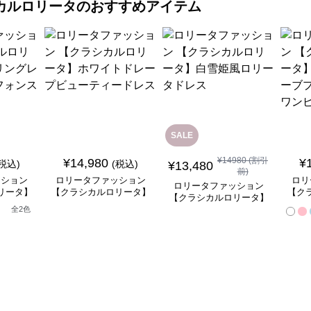
カルロリータ
のおすすめアイテム
SALE
¥
14980
(割引
¥
14,980
¥
(税込)
(税込)
¥
13,480
前)
ッション
ロリータファッション
ロリ
ロリータファッション
リータ】
【クラシカルロリータ】
【ク
【クラシカルロリータ】
ースフリ
ホワイトドレープビュー
ベル
白雪姫風ロリータドレス
全
2
色
ートドレ
ティードレス
ンセ