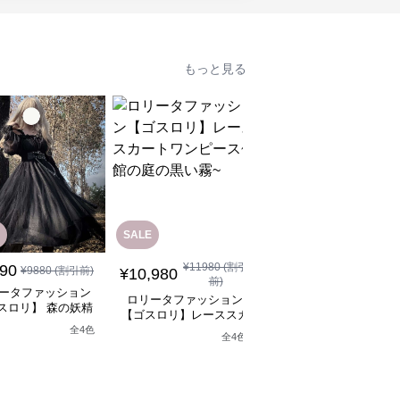
もっと見る
SALE
SALE
¥
11980
(割引
¥
12880
(割引
890
¥
9880
(割引前)
¥
10,980
¥
11,590
前)
前)
ータファッション
ロリータファッション
ロリータファッション
スロリ】 森の妖精
【ゴスロリ】レーススカ
【ゴスロリ】ブラック
シックロリータワン
ートワンピース~館の庭
ースロリィタワンピー
全
4
色
ピース
全
4
色
の黒い霧~