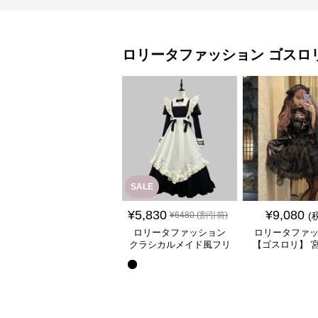
ロリータファッション
ゴスロ
SALE
¥
5,830
¥
9,080
¥
6480
(割引前)
(
ロリータファッション
ロリータファ
クラシカルメイド風フリ
【ゴスロリ】 
ル付き長袖ワンピース
ース重ね姫袖ワ