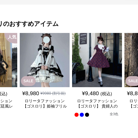
リ
のおすすめアイテム
人気
SALE
SALE
¥
8,980
¥
9,480
¥
8,
税込)
¥
9980
(割引前)
(税込)
ッション
ロリータファッション
ロリータファッション
ロリ
宮廷風レ
【ゴスロリ】姫袖フリル
【ゴスロリ】 貴婦人の
【ゴ
ンピース
レース重ね襟ワンピース
優雅なティータイムドレ
風ゴ
全
3
色
ス