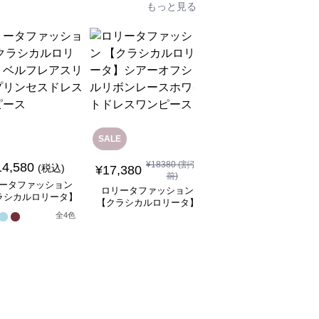
もっと見る
SALE
SALE
¥
18380
(割引
14,580
¥
8,480
(税込)
¥
9480
(割引前)
¥
17,380
前)
ータファッション
ロリータファッション
ロリータファッション
ラシカルロリータ】
【クラシカルロリータ
【クラシカルロリータ】
フレアスリーブプリ
ボリュームレースヘッ
シアーオフショルリボン
全
4
色
スドレスワンピース
ドレス
1
レースホワイトドレスワ
ンピース