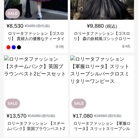
SALE
¥
8,530
¥
9,880
¥
9480
(割引前)
(税込)
ロリータファッション【ゴスロ
ロリータファッション【ゴスロ
リ】 貴婦人の優雅なティータイ
リ】 森の妖精風ゴシックロリー
ムドレス
タワンピース
全
4
色
全
3
色
SALE
SALE
¥
13,570
¥
17,080
¥
15080
(割引前)
¥
18080
(割引前)
ロリータファッション 【スチー
ロリータファッション 【軍服ロ
ムパンク】英国ブラウンベスト2
リータ】スリットスリーブシル
ピースセット
バークロスミリタリーワンピー