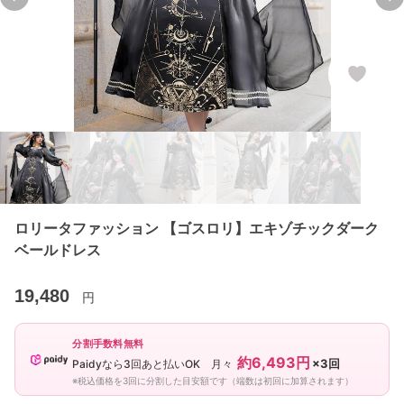
Previous slide
Ne
ロリータファッション 【ゴスロリ】エキゾチックダーク
ベールドレス
19,480
円
分割手数料無料
約6,493円
×3回
Paidyなら3回あと払いOK 月々
※税込価格を3回に分割した目安額です（端数は初回に加算されます）