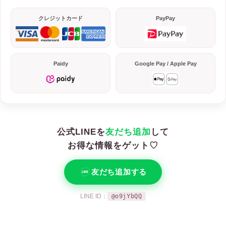
クレジットカード
PayPay
Paidy
Google Pay / Apple Pay
公式LINEを
友だち追加
して
お得な情報をゲット♡
友だち追加する
LINE ID：
@o9jYbQQ