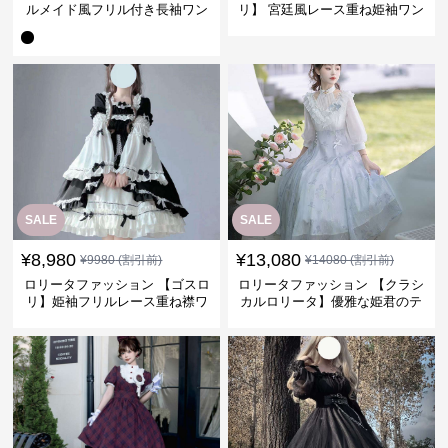
ルメイド風フリル付き長袖ワン
リ】 宮廷風レース重ね姫袖ワン
ピース
ピース
SALE
SALE
¥
8,980
¥
13,080
¥
9980
(割引前)
¥
14080
(割引前)
ロリータファッション 【ゴスロ
ロリータファッション 【クラシ
リ】姫袖フリルレース重ね襟ワ
カルロリータ】優雅な姫君のテ
ンピース
ィータイムドレス