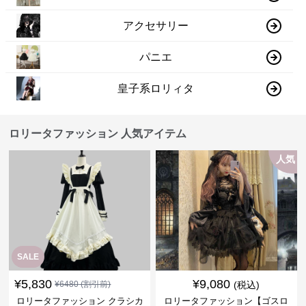
アクセサリー
パニエ
皇子系ロリィタ
ロリータファッション 人気アイテム
人気
SALE
¥
5,830
¥
9,080
¥
6480
(割引前)
(税込)
ロリータファッション クラシカ
ロリータファッション【ゴスロ