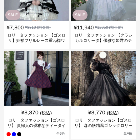
SALE
SALE
¥
7,800
¥
11,940
¥
8810
(割引前)
¥
12950
(割引前)
ロリータファッション 【ゴスロ
ロリータファッション 【クラシ
リ】姫袖フリルレース重ね襟ワ
カルロリータ】優雅な姫君のテ
ンピース
ィータイムドレス
¥
8,370
¥
8,770
(税込)
(税込)
ロリータファッション【ゴスロ
ロリータファッション【ゴスロ
リ】 貴婦人の優雅なティータイ
リ】 森の妖精風ゴシックロリー
ムドレス
タワンピース
全
4
色
全
3
色