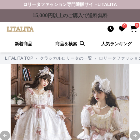
ロリータファッション
専門通販サイト
LITALITA
15,000
円以上のご購入で送料無料
0
0
新着商品
商品を検索
人気ランキング
LITALITA TOP
›
クラシカルロリータの一覧
›
ロリータファッショ
Previous slide
Ne