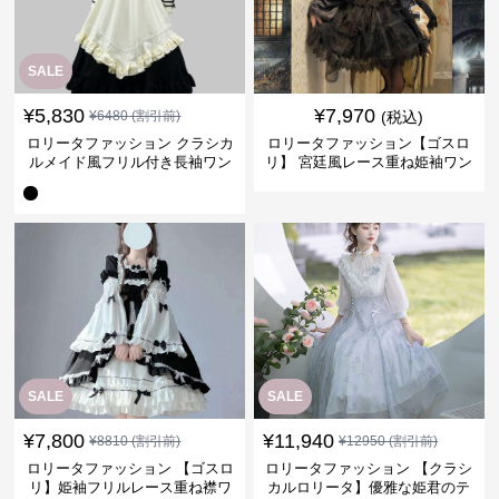
SALE
¥
5,830
¥
7,970
¥
6480
(割引前)
(税込)
ロリータファッション クラシカ
ロリータファッション【ゴスロ
ルメイド風フリル付き長袖ワン
リ】 宮廷風レース重ね姫袖ワン
ピース
ピース
SALE
SALE
¥
7,800
¥
11,940
¥
8810
(割引前)
¥
12950
(割引前)
ロリータファッション 【ゴスロ
ロリータファッション 【クラシ
リ】姫袖フリルレース重ね襟ワ
カルロリータ】優雅な姫君のテ