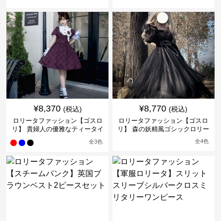
ンピース
ィータイムドレス
¥
8,370
¥
8,770
(税込)
(税込)
ロリータファッション【ゴスロ
ロリータファッション【ゴスロ
リ】 貴婦人の優雅なティータイ
リ】 森の妖精風ゴシックロリー
ムドレス
タワンピース
全
4
色
全
3
色