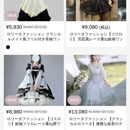
SALE
¥
5,830
¥
9,080
¥
6480
(割引前)
(税込)
ロリータファッション クラシカ
ロリータファッション【ゴスロ
ルメイド風フリル付き長袖ワン
リ】 宮廷風レース重ね姫袖ワン
ピース
ピース
SALE
SALE
¥
8,980
¥
13,080
¥
9980
(割引前)
¥
14080
(割引前)
ロリータファッション 【ゴスロ
ロリータファッション 【クラシ
リ】姫袖フリルレース重ね襟ワ
カルロリータ】優雅な姫君のテ
ンピース
ィータイムドレス