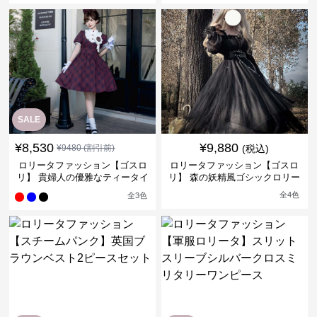
SALE
¥
8,530
¥
9,880
¥
9480
(割引前)
(税込)
ロリータファッション【ゴスロ
ロリータファッション【ゴスロ
リ】 貴婦人の優雅なティータイ
リ】 森の妖精風ゴシックロリー
ムドレス
タワンピース
全
4
色
全
3
色