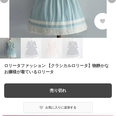
Previous slide
Ne
ロリータファッション 【クラシカルロリータ】物静かな
お嬢様が着ているロリータ
売り切れ
お気に入りに追加する