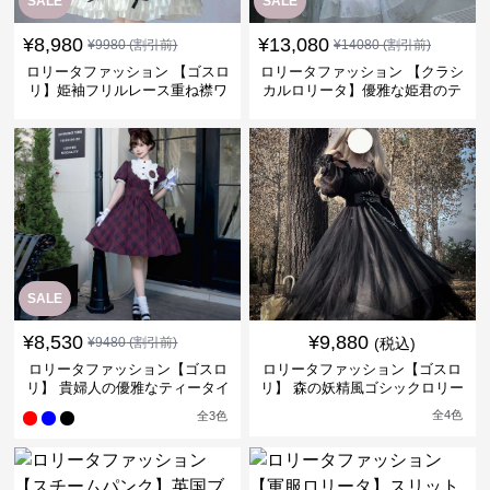
SALE
SALE
¥
8,980
¥
13,080
¥
9980
(割引前)
¥
14080
(割引前)
ロリータファッション 【ゴスロ
ロリータファッション 【クラシ
リ】姫袖フリルレース重ね襟ワ
カルロリータ】優雅な姫君のテ
ンピース
ィータイムドレス
SALE
¥
8,530
¥
9,880
¥
9480
(割引前)
(税込)
ロリータファッション【ゴスロ
ロリータファッション【ゴスロ
リ】 貴婦人の優雅なティータイ
リ】 森の妖精風ゴシックロリー
ムドレス
タワンピース
全
4
色
全
3
色