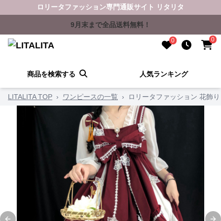
ロリータファッション専門通販サイト リタリタ
9月末まで全品送料無料！
0
0
商品を検索する
人気ランキング
LITALITA TOP
›
ワンピースの一覧
›
ロリータファッション 花飾