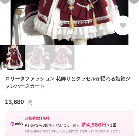
Previous slide
Ne
ロリータファッション 花飾りとタッセルが揺れる姫袖ジ
ャンパースカート
13,680
円
分割手数料無料
約4,560円
×3回
Paidyなら3回あと払いOK 月々
※税込価格を3回に分割した目安額です（端数は初回に加算されます）