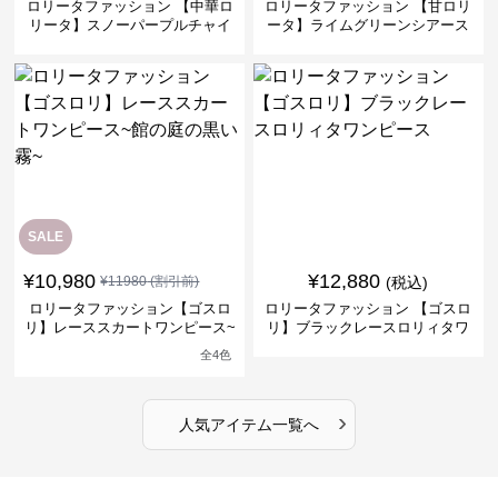
ロリータファッション 【中華ロ
ロリータファッション 【甘ロリ
リータ】スノーパープルチャイ
ータ】ライムグリーンシアース
ナドレスワンピース
リーブフラワーワンピース
SALE
¥
10,980
¥
12,880
¥
11980
(割引前)
(税込)
ロリータファッション【ゴスロ
ロリータファッション 【ゴスロ
リ】レーススカートワンピース~
リ】ブラックレースロリィタワ
館の庭の黒い霧~
ンピース
全
4
色
›
人気アイテム一覧へ