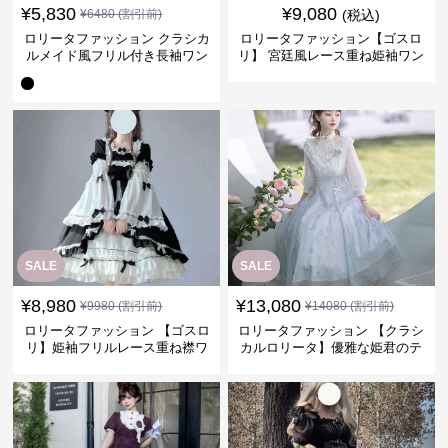
¥
5,830
¥
9,080
¥
6480
(割引前)
(税込)
ロリータファッション クラシカ
ロリータファッション【ゴスロ
ルメイド風フリル付き長袖ワン
リ】 宮廷風レース重ね姫袖ワン
ピース
ピース
SALE
SALE
¥
8,980
¥
13,080
¥
9980
(割引前)
¥
14080
(割引前)
ロリータファッション 【ゴスロ
ロリータファッション 【クラシ
リ】姫袖フリルレース重ね襟ワ
カルロリータ】優雅な姫君のテ
ンピース
ィータイムドレス