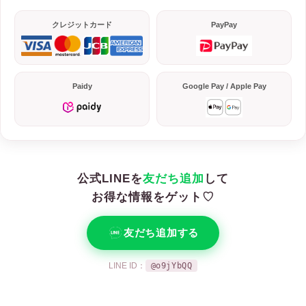
クレジットカード
PayPay
Paidy
Google Pay / Apple Pay
公式LINEを
友だち追加
して
お得な情報をゲット♡
友だち追加する
LINE ID：
@o9jYbQQ