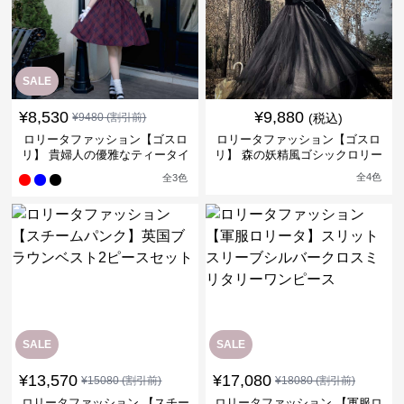
SALE
¥
8,530
¥
9,880
¥
9480
(割引前)
(税込)
ロリータファッション【ゴスロ
ロリータファッション【ゴスロ
リ】 貴婦人の優雅なティータイ
リ】 森の妖精風ゴシックロリー
ムドレス
タワンピース
全
4
色
全
3
色
SALE
SALE
¥
13,570
¥
17,080
¥
15080
(割引前)
¥
18080
(割引前)
ロリータファッション 【スチー
ロリータファッション 【軍服ロ