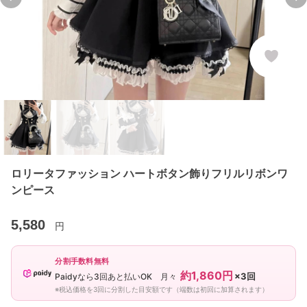
Previous slide
Ne
ロリータファッション ハートボタン飾りフリルリボンワ
ンピース
5,580
円
分割手数料無料
約1,860円
×3回
Paidyなら3回あと払いOK 月々
※税込価格を3回に分割した目安額です（端数は初回に加算されます）