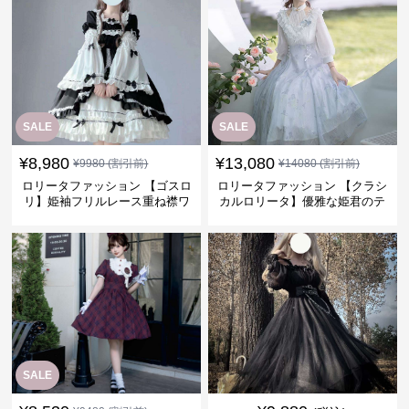
SALE
SALE
¥
8,980
¥
13,080
¥
9980
(割引前)
¥
14080
(割引前)
ロリータファッション 【ゴスロ
ロリータファッション 【クラシ
リ】姫袖フリルレース重ね襟ワ
カルロリータ】優雅な姫君のテ
ンピース
ィータイムドレス
SALE