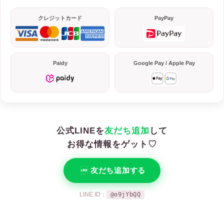
クレジットカード
PayPay
Paidy
Google Pay / Apple Pay
公式LINEを
友だち追加
して
お得な情報をゲット♡
友だち追加する
LINE ID：
@o9jYbQQ