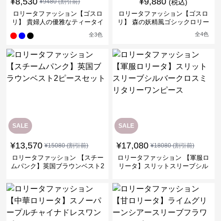
¥
8,530
¥
9,880
¥
9480
(割引前)
(税込)
ロリータファッション【ゴスロ
ロリータファッション【ゴスロ
リ】 貴婦人の優雅なティータイ
リ】 森の妖精風ゴシックロリー
ムドレス
タワンピース
全
4
色
全
3
色
SALE
SALE
¥
13,570
¥
17,080
¥
15080
(割引前)
¥
18080
(割引前)
ロリータファッション 【スチー
ロリータファッション 【軍服ロ
ムパンク】英国ブラウンベスト2
リータ】スリットスリーブシル
ピースセット
バークロスミリタリーワンピー
ス