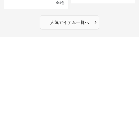
館の庭の黒い霧~
ンピース
全
4
色
›
人気アイテム一覧へ