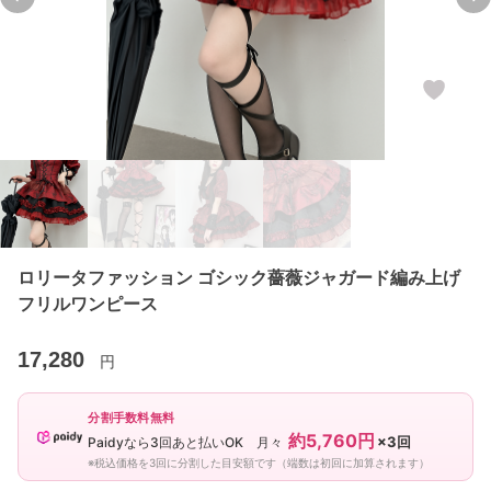
Previous slide
Ne
ロリータファッション ゴシック薔薇ジャガード編み上げ
フリルワンピース
17,280
円
分割手数料無料
約5,760円
×3回
Paidyなら3回あと払いOK 月々
※税込価格を3回に分割した目安額です（端数は初回に加算されます）