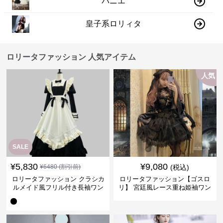
パニエ
皇子系ロリィタ
ロリータファッション 人気アイテム
人気
SALE
¥
5,830
¥
9,080
¥
6480
(割引前)
(税込)
ロリータファッション クラシカ
ロリータファッション【ゴスロ
ルメイド風フリル付き長袖ワン
リ】 宮廷風レース重ね姫袖ワン
ピース
ピース