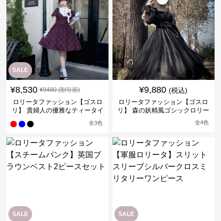
SALE
¥
8,530
¥
9,880
¥
9480
(割引前)
(税込)
ロリータファッション【ゴスロ
ロリータファッション【ゴスロ
リ】 貴婦人の優雅なティータイ
リ】 森の妖精風ゴシックロリー
ムドレス
タワンピース
全
4
色
全
3
色
SALE
SALE