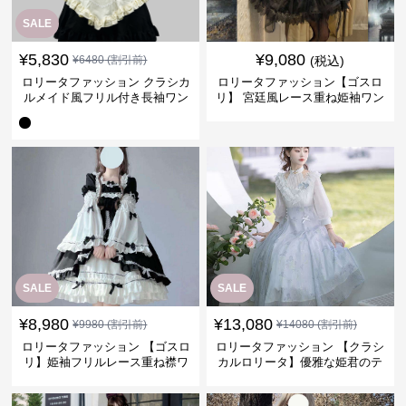
SALE
¥
5,830
¥
9,080
¥
6480
(割引前)
(税込)
ロリータファッション クラシカ
ロリータファッション【ゴスロ
ルメイド風フリル付き長袖ワン
リ】 宮廷風レース重ね姫袖ワン
ピース
ピース
SALE
SALE
¥
8,980
¥
13,080
¥
9980
(割引前)
¥
14080
(割引前)
ロリータファッション 【ゴスロ
ロリータファッション 【クラシ
リ】姫袖フリルレース重ね襟ワ
カルロリータ】優雅な姫君のテ
ンピース
ィータイムドレス