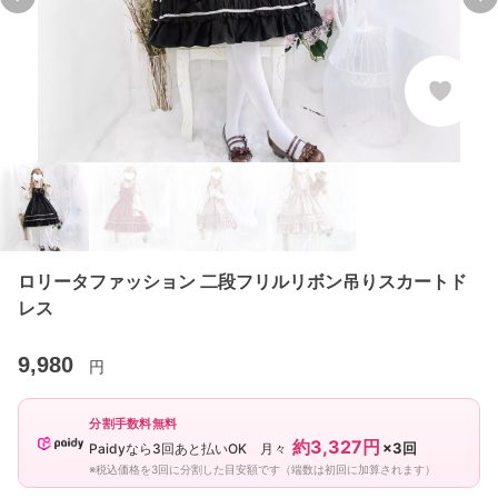
Previous slide
Ne
ロリータファッション 二段フリルリボン吊りスカートド
レス
9,980
円
分割手数料無料
約3,327円
×3回
Paidyなら3回あと払いOK 月々
※税込価格を3回に分割した目安額です（端数は初回に加算されます）