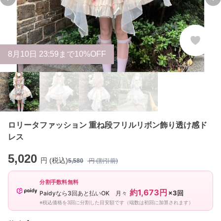
Previous slide
Ne
8
月
10
日 23:59まで10%OFF
ロリータファッション 重ね段フリルリボン飾り透け感ド
レス
5,020
円 (税込)
5,580
円 (割引前)
分割手数料無料
約1,673円
×3回
Paidyなら3回あと払いOK 月々
※税込価格を3回に分割した目安額です（端数は初回に加算されます）