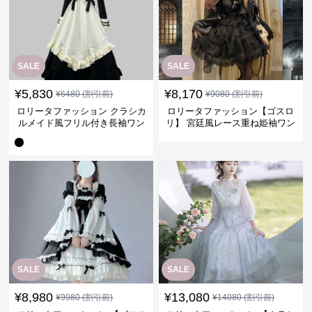
SALE
SALE
¥
5,830
¥
8,170
¥
6480
(割引前)
¥
9080
(割引前)
ロリータファッション クラシカ
ロリータファッション【ゴスロ
ルメイド風フリル付き長袖ワン
リ】 宮廷風レース重ね姫袖ワン
ピース
ピース
SALE
SALE
¥
8,980
¥
13,080
¥
9980
(割引前)
¥
14080
(割引前)