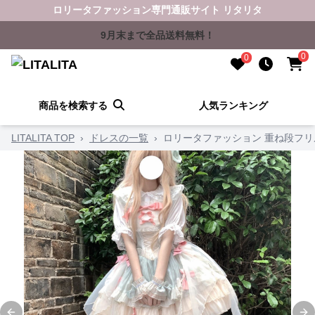
ロリータファッション専門通販サイト リタリタ
9月末まで全品送料無料！
0
0
商品を検索する
人気ランキング
LITALITA TOP
›
ドレスの一覧
›
ロリータファッション 重ね段フ