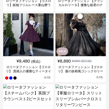
ロリータファッション 【ゴスロ
ロリータファッション 【クラシ
リ】姫袖フリルレース重ね襟ワ
カルロリータ】優雅な姫君のテ
ンピース
ィータイムドレス
SALE
¥
9,480
¥
8,890
(税込)
¥
9880
(割引前)
ロリータファッション【ゴスロ
ロリータファッション【ゴスロ
リ】 貴婦人の優雅なティータイ
リ】 森の妖精風ゴシックロリー
ムドレス
タワンピース
全
4
色
全
3
色