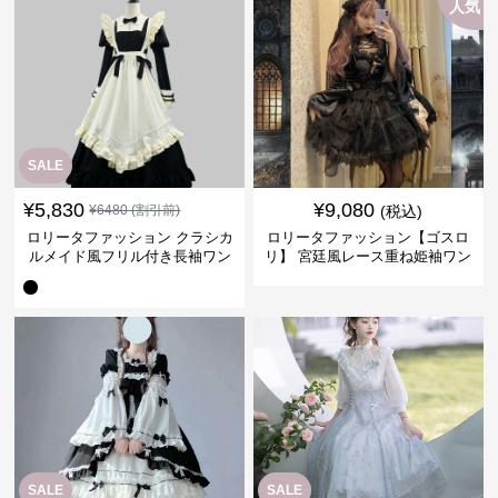
人気
SALE
¥
5,830
¥
9,080
¥
6480
(割引前)
(税込)
ロリータファッション クラシカ
ロリータファッション【ゴスロ
ルメイド風フリル付き長袖ワン
リ】 宮廷風レース重ね姫袖ワン
ピース
ピース
SALE
SALE