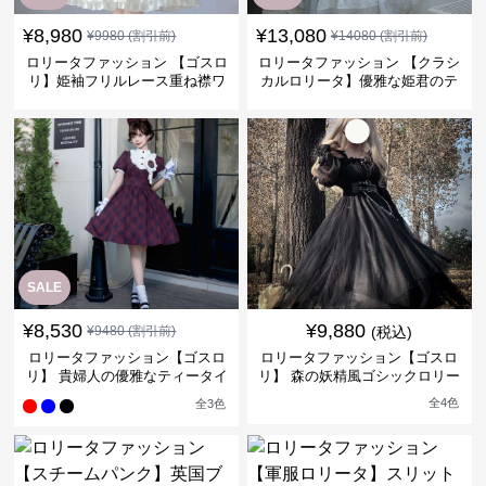
¥
8,980
¥
13,080
¥
9980
(割引前)
¥
14080
(割引前)
ロリータファッション 【ゴスロ
ロリータファッション 【クラシ
リ】姫袖フリルレース重ね襟ワ
カルロリータ】優雅な姫君のテ
ンピース
ィータイムドレス
SALE
¥
8,530
¥
9,880
¥
9480
(割引前)
(税込)
ロリータファッション【ゴスロ
ロリータファッション【ゴスロ
リ】 貴婦人の優雅なティータイ
リ】 森の妖精風ゴシックロリー
ムドレス
タワンピース
全
4
色
全
3
色