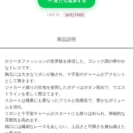
友だち追加する
LINE ID：
@o9jYbQQ
商品説明
ロリータファッションの世界観を体現した、ゴシック調の華やか
なドレスです。
胸元には大きなリボンが施され、十字架のチャームがアクセント
として輝きます。
ジャカード織りの生地を使用したボディはボタン留めで、ウエス
トラインを美しく際立てます。
スカートは幾重にも重なったフリルと段構造で、豊かなボリュー
ムを演出。
リボンと十字架チャームがスカートにも散りばめられ、神秘的な
雰囲気を高めます。
袖口には繊細なレースをあしらい、上品さと可憐さを兼ね備えた