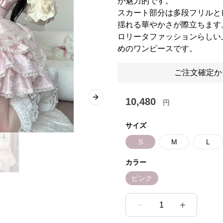
が魅力的です。
スカート部分は多段フリルと
揺れる華やかさが際立ちます
ロリータファッションらしい
めのワンピースです。
ご注文確定か
10,480
Next slide
円
サイズ
S
M
L
カラー
ピンク
1