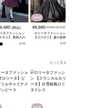
SALE
SALE
¥
18080
(割引
9,480
¥
8,890
(税込)
¥
9880
(割引前)
¥
17,080
前)
ータファッション
ロリータファッション
ロリータファッション
スロリ】 貴婦人の
【ゴスロリ】 森の妖精
【軍服ロリータ】スリ
なティータイムドレ
風ゴシックロリータワン
トスリーブシルバーク
全
4
色
全
3
色
ス
ピース
スミリタリーワンピー
もっと見る
SALE