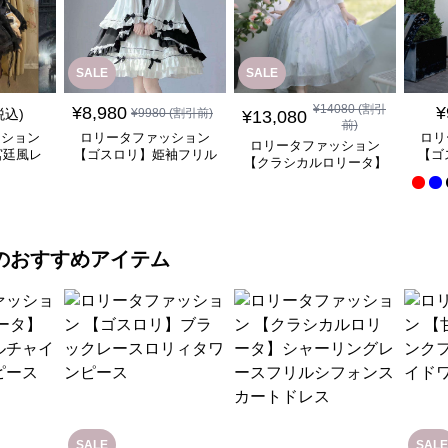
SALE
SALE
¥
14080
(割引
¥
8,980
¥
税込)
¥
9980
(割引前)
¥
13,080
前)
ッション
ロリータファッション
ロリ
ロリータファッション
宮廷風レ
【ゴスロリ】姫袖フリル
【ゴ
【クラシカルロリータ】
ンピース
レース重ね襟ワンピース
優雅
優雅な姫君のティータイ
ムドレス
のおすすめアイテム
SALE
SALE