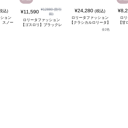
¥
12880
(割引
¥
24,280
¥
8,
(税込)
(税込)
¥
11,590
前)
ッション
ロリータファッション
ロリ
ロリータファッション
】スノー
【クラシカルロリータ】
【甘
【ゴスロリ】ブラックレ
ナドレス
シャーリングレースフリ
リル
ースロリィタワンピース
全
2
色
ス
ルシフォンスカートドレ
ス