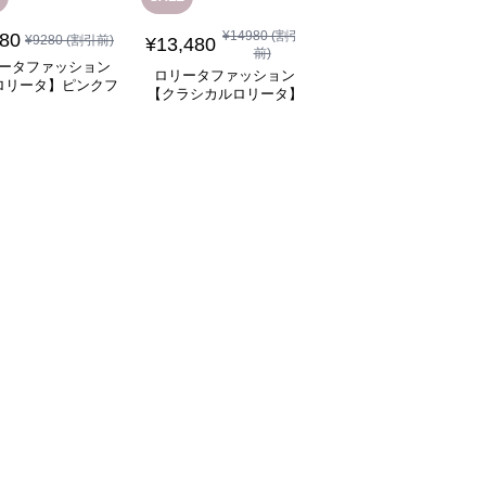
¥
14980
(割引
280
¥
14,580
¥
9280
(割引前)
(税込)
¥
13,480
前)
ータファッション
ロリータファッション
ロリータファッション
ロリータ】ピンクフ
【クラシカルロリータ
【クラシカルロリータ】
チャイナメイドワン
ベルフレアスリーブプ
白雪姫風ロリータドレス
全
4
色
ピース
ンセスドレスワンピー