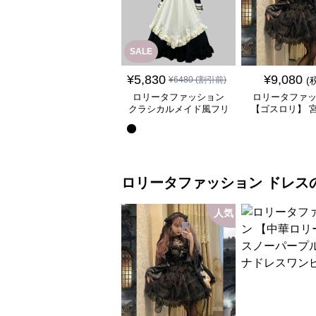
SALE
¥
5,830
¥
9,080
¥
6480
(割引前)
(
ロリータファッション
ロリータファ
クラシカルメイド風フリ
【ゴスロリ】 
ル付き長袖ワンピース
ース重ね姫袖ワ
ロリータファッション
ドレス
人気